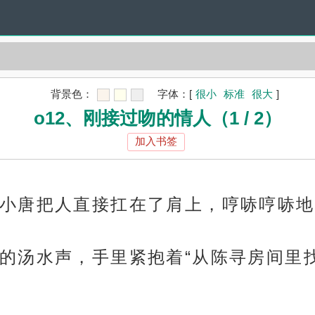
背景色：
字体：
[
很小
标准
很大
]
o12、刚接过吻的情人（1 / 2）
加入书签
小唐把人直接扛在了肩上，哼哧哼哧地
的汤水声，手里紧抱着“从陈寻房间里