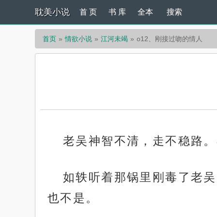
耽美小说
首 页
书 库
全本
搜索
首页
情欲小说
江河未竭
o12、刚接过吻的情人
老吴神智不清，走不稳路。
如轶听着那锅里刚毒了老吴
也不是。