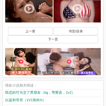
上一章
书页/目录
下一页
情欲小说相关阅读：
暗恋的竹马交了男朋友（bg，弯掰直，1v2）
白荔和哥哥（1V1骨科H）