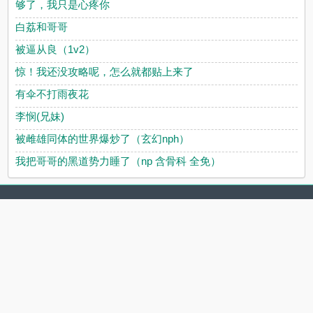
够了，我只是心疼你
白荔和哥哥
被逼从良（1v2）
惊！我还没攻略呢，怎么就都贴上来了
有伞不打雨夜花
李悯(兄妹)
被雌雄同体的世界爆炒了（玄幻nph）
我把哥哥的黑道势力睡了（np 含骨科 全免）