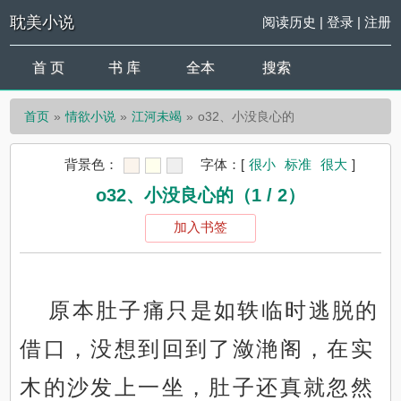
耽美小说
阅读历史
|
登录
|
注册
首 页
书 库
全本
搜索
首页
情欲小说
江河未竭
o32、小没良心的
背景色：
字体：
[
很小
标准
很大
]
o32、小没良心的（1 / 2）
加入书签
原本肚子痛只是如轶临时逃脱的
借口，没想到回到了潋滟阁，在实
木的沙发上一坐，肚子还真就忽然