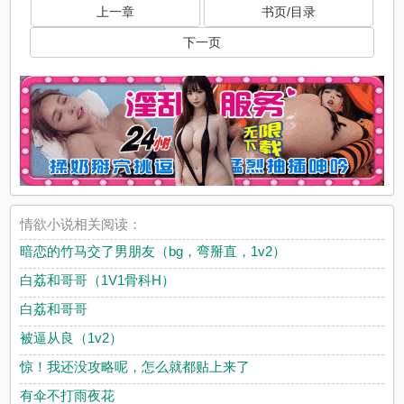
上一章
书页/目录
下一页
情欲小说相关阅读：
暗恋的竹马交了男朋友（bg，弯掰直，1v2）
白荔和哥哥（1V1骨科H）
白荔和哥哥
被逼从良（1v2）
惊！我还没攻略呢，怎么就都贴上来了
有伞不打雨夜花