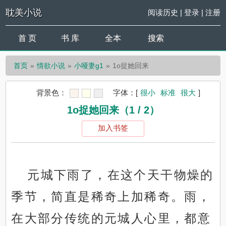
耽美小说
阅读历史
|
登录
|
注册
首 页
书 库
全本
搜索
首页
情欲小说
小哑妻g1
1o捉她回来
背景色：
字体：
[
很小
标准
很大
]
1o捉她回来（1 / 2）
加入书签
元城下雨了，在这个天干物燥的
季节，简直是稀奇上加稀奇。雨，
在大部分传统的元城人心里，都意