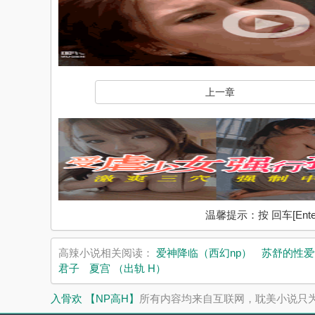
上一章
温馨提示：按 回车[En
高辣小说相关阅读：
爱神降临（西幻np）
苏舒的性爱
君子
夏宫 （出轨 H）
入骨欢 【NP高H】
所有内容均来自互联网，耽美小说只