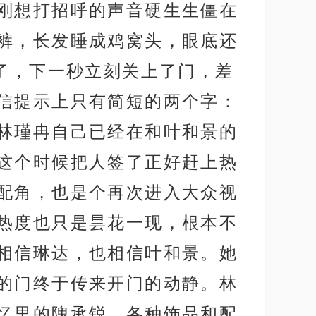
刚想打招呼的声音硬生生僵在
裤，长发睡成鸡窝头，眼底还
了，下一秒立刻关上了门，差
信提示上只有简短的两个字：
林瑾冉自己已经在和叶和景的
这个时候把人签了正好赶上热
配角，也是个再次进入大众视
热度也只是昙花一现，根本不
相信琳达，也相信叶和景。她
的门终于传来开门的动静。林
忆里的隗承锐。各种饰品和配