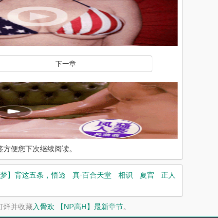
下一章
入书签方便您下次继续阅读。
梦】背这五条，悟透
真·百合天堂
相识
夏宫
正人
打烊并收藏
入骨欢 【NP高H】最新章节
。