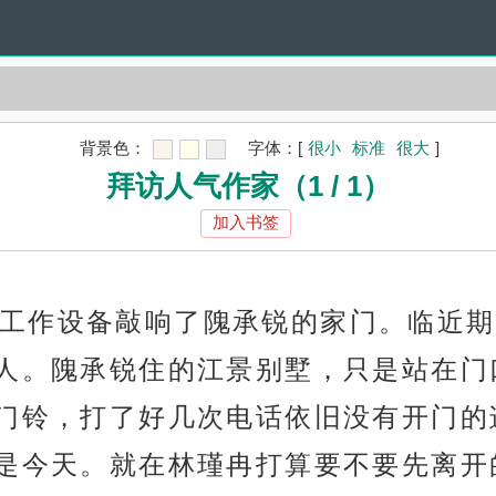
背景色：
字体：
[
很小
标准
很大
]
拜访人气作家（1 / 1）
加入书签
工作设备敲响了隗承锐的家门。临近期
人。隗承锐住的江景别墅，只是站在门
门铃，打了好几次电话依旧没有开门的
是今天。就在林瑾冉打算要不要先离开