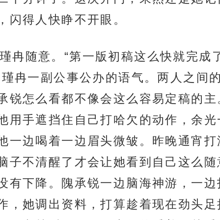
，闪得人快睁不开眼。
瑾冉随意。“第一版初稿这么快就完成了
林瑾冉一副公事公办的语气。两人之间
承锐怎么看都不像会这么容易定稿的主
他用手遮挡住自己打哈欠的动作，余光
他一边喝着一边眉头微皱。昨晚通宵打
脑子不清醒了才会让她看到自己这么随
没有下降。隗承锐一边脑海神游，一边
作，她调出资料，打算趁着现在劲头足