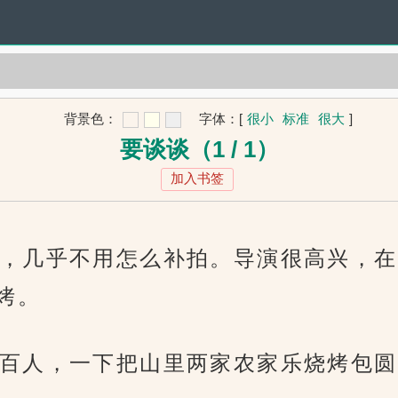
背景色：
字体：
[
很小
标准
很大
]
要谈谈（1 / 1）
加入书签
，几乎不用怎么补拍。导演很高兴，在
烤。
百人，一下把山里两家农家乐烧烤包圆