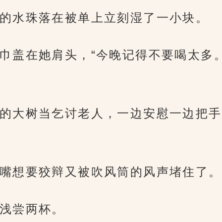
的水珠落在被单上立刻湿了一小块。
巾盖在她肩头，“今晚记得不要喝太多
的大树当乞讨老人，一边安慰一边把手
嘴想要狡辩又被吹风筒的风声堵住了。
浅尝两杯。