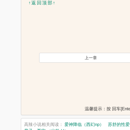
↑返回顶部↑
上一章
温馨提示：按 回车[En
高辣小说相关阅读：
爱神降临（西幻np）
苏舒的性爱