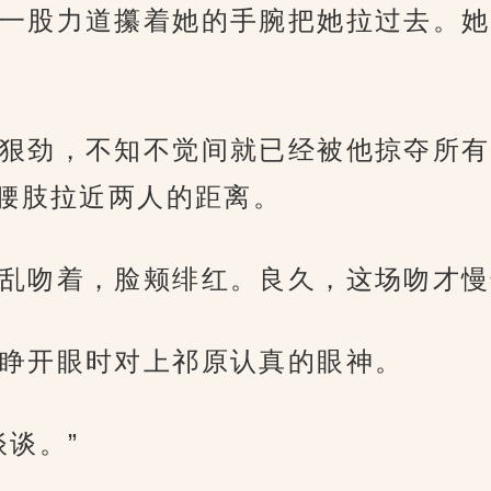
一股力道攥着她的手腕把她拉过去。她
狠劲，不知不觉间就已经被他掠夺所有
腰肢拉近两人的距离。
乱吻着，脸颊绯红。良久，这场吻才慢
睁开眼时对上祁原认真的眼神。
谈。”