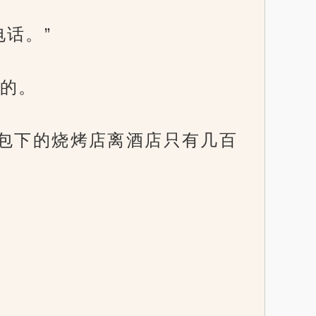
话。”
的。
晚包下的烧烤店离酒店只有几百