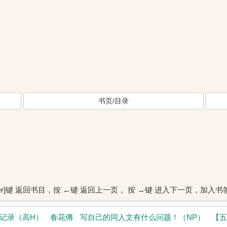
书页/目录
ter]键 返回书目，按 ←键 返回上一页， 按 →键 进入下一页，加
记录（高H）
春花傳
写自己的同人文有什么问题！（NP）
【五