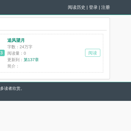
阅读历史
|
登录
|
注册
追风望月
字数：24万字
3
阅读
阅读量：0
更新到：
第137章
候，如轶遇到了一个男人。她认识他。陈寻，低调的富豪，单身。他的目光落在
简介：
多读者欣赏。