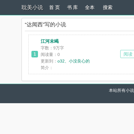
耽美小说
首 页
书 库
全本
搜索
“达闻西”写的小说
江河未竭
字数：9万字
1
阅读
阅读量：0
更新到：
o32、小没良心的
简介：
本站所有小说