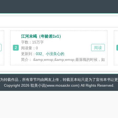
江河未竭（年龄差1v1）
字数：15万字
2
阅读
阅读量：0
更新到：
032、小没良心的
简介：
&amp;emsp;&amp;emsp;最落魄的时
为转载作品，所有章节均由网友上传，转载至本站只是为了宣传本书让更
Copyright 2026 耽美小说(www.mosaickr.com) All Rights Reserved.