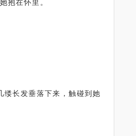
她抱在怀里。
几缕长发垂落下来，触碰到她