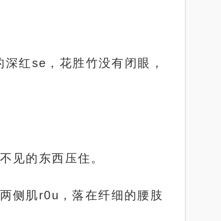
的深红se，花胜竹没有闭眼，
不见的东西压住。
侧肌r0u，落在纤细的腰肢