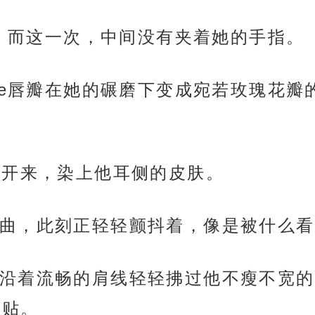
唇，而这一次，中间没有夹着她的手指。
se唇瓣在她的碾磨下变成宛若玫瑰花瓣
延开来，染上他耳侧的皮肤。
曲，此刻正轻轻颤抖着，像是被什么看
沿着流畅的肩线轻轻拂过他不瘦不宽的两
相贴。