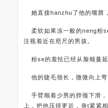
她直接hanzhu了他的嘴
柔软如果冻一般的neng粉
注视着近在咫尺的男孩。
粉se的羞怯已经从脸颊蔓
他的睫毛很长，微微向上弯
手臂顺着少男的脖颈下滑，
上，把他压得更近，身t紧紧