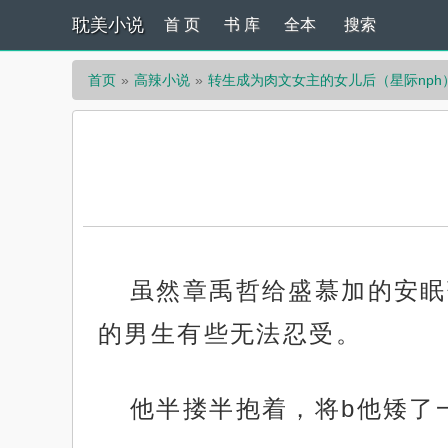
耽美小说
首 页
书 库
全本
搜索
首页
高辣小说
转生成为肉文女主的女儿后（星际nph
虽然章禹哲给盛慕加的安眠
的男生有些无法忍受。
他半搂半抱着，将b他矮了