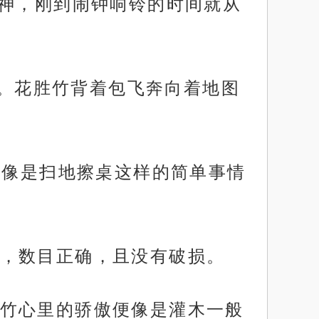
g神，刚到闹钟响铃的时间就从
布。花胜竹背着包飞奔向着地图
实像是扫地擦桌这样的简单事情
，数目正确，且没有破损。
竹心里的骄傲便像是灌木一般