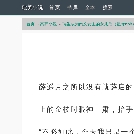
耽美小说
首 页
书 库
全本
搜索
首页
高辣小说
转生成为肉文女主的女儿后（星际nph
薛遥月之所以没有就薛启的
上的金枝时眼神一肃，抬手
“不必如此，今天我只是一