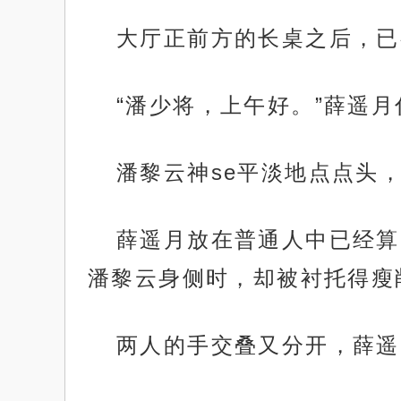
大厅正前方的长桌之后，已
“潘少将，上午好。”薛遥
潘黎云神se平淡地点点头
薛遥月放在普通人中已经算
潘黎云身侧时，却被衬托得瘦
两人的手交叠又分开，薛遥
.