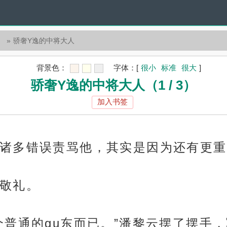
）
骄奢Y逸的中将大人
背景色：
字体：
[
很小
标准
很大
]
骄奢Y逸的中将大人（1 / 3）
加入书签
诸多错误责骂他，其实是因为还有更重
敬礼。
个普通的gu东而已。”潘黎云摆了摆手