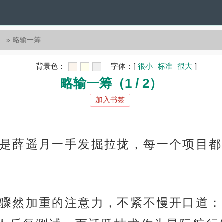
）
略输一筹
背景色：
字体：
[
很小
标准
很大
]
略输一筹（1 / 2）
加入书签
是薛遥月一手发掘拉拢，每一个项目都
骤然加重的注意力，不紧不慢开口道：