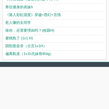
寒症缠身的表妹h
《落入彩虹国度》穿越+西幻+言情
惹人慊的女同学
操你，还需要理由吗？(校园H)
蜜桃熟了 (1v1 H)
阴阳悬壶录（古言1v1H）
偏离航道（1v1h兄妹骨科bg）