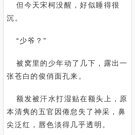
但今天宋柯没醒，好似睡得很
沉。
“少爷？”
被窝里的少年动了几下，露出一
张苍白的俊俏面孔来。
额发被汗水打湿贴在额头上，原
本清隽的五官因倦怠失了神采，鼻
尖泛红，唇色淡得几乎透明。