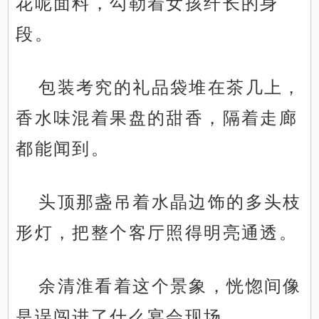
花呢面料，勾勒着女孩纤长的身
段。
包装考究的礼品袋堆在茶几上，
香水味混着果盘的甜香，隔着走廊
都能闻到。
头顶那盏吊着水晶边饰的多头枝
形灯，把整个客厅照得明亮通透。
余清淮看着这个景象，恍惚间像
是误闯进了什么宴会现场。