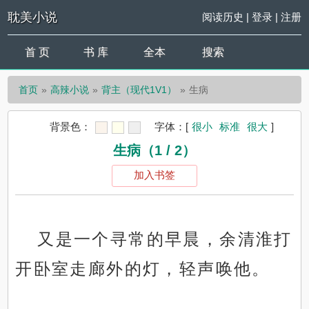
耽美小说
阅读历史
|
登录
|
注册
首 页
书 库
全本
搜索
首页
高辣小说
背主（现代1V1）
生病
背景色：
字体：
[
很小
标准
很大
]
生病（1 / 2）
加入书签
又是一个寻常的早晨，余清淮打
开卧室走廊外的灯，轻声唤他。