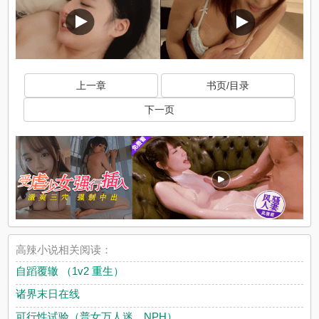
上一章
书页/目录
下一页
高辣小说相关阅读：
自蹈覆辙 （1v2 重生）
诸界末日在线
可行性试验（普女万人迷，NPH）