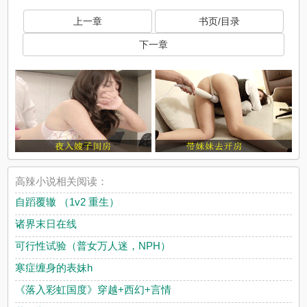
上一章
书页/目录
下一章
高辣小说相关阅读：
自蹈覆辙 （1v2 重生）
诸界末日在线
可行性试验（普女万人迷，NPH）
寒症缠身的表妹h
《落入彩虹国度》穿越+西幻+言情