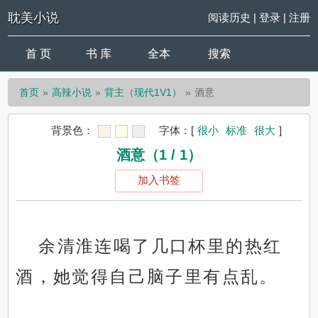
耽美小说
阅读历史
|
登录
|
注册
首 页
书 库
全本
搜索
首页
高辣小说
背主（现代1V1）
酒意
背景色：
字体：
[
很小
标准
很大
]
酒意（1 / 1）
加入书签
余清淮连喝了几口杯里的热红
酒，她觉得自己脑子里有点乱。