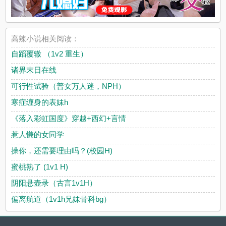
高辣小说相关阅读：
自蹈覆辙 （1v2 重生）
诸界末日在线
可行性试验（普女万人迷，NPH）
寒症缠身的表妹h
《落入彩虹国度》穿越+西幻+言情
惹人慊的女同学
操你，还需要理由吗？(校园H)
蜜桃熟了 (1v1 H)
阴阳悬壶录（古言1v1H）
偏离航道（1v1h兄妹骨科bg）