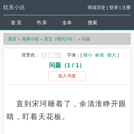
耽美小说
阅读历史
|
登录
|
注册
首 页
书 库
全本
搜索
首页
高辣小说
背主（现代1V1）
问题
背景色：
字体：
[
很小
标准
很大
]
问题（1 / 1）
加入书签
直到宋珂睡着了，余清淮睁开眼
睛，盯着天花板。