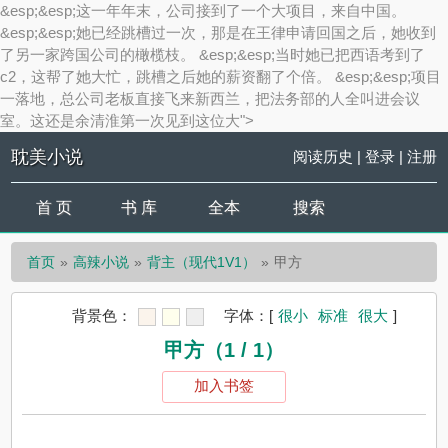
&esp;&esp;这一年年末，公司接到了一个大项目，来自中国。
&esp;&esp;她已经跳槽过一次，那是在王律申请回国之后，她收到
了另一家跨国公司的橄榄枝。 &esp;&esp;当时她已把西语考到了
c2，这帮了她大忙，跳槽之后她的薪资翻了个倍。 &esp;&esp;项目
一落地，总公司老板直接飞来新西兰，把法务部的人全叫进会议
室。这还是余清淮第一次见到这位大">
耽美小说
阅读历史
|
登录
|
注册
首 页
书 库
全本
搜索
首页
高辣小说
背主（现代1V1）
甲方
背景色：
字体：
[
很小
标准
很大
]
甲方（1 / 1）
加入书签