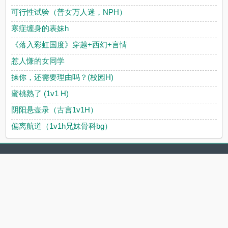
可行性试验（普女万人迷，NPH）
寒症缠身的表妹h
《落入彩虹国度》穿越+西幻+言情
惹人慊的女同学
操你，还需要理由吗？(校园H)
蜜桃熟了 (1v1 H)
阴阳悬壶录（古言1v1H）
偏离航道（1v1h兄妹骨科bg）