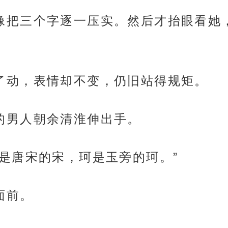
很慢，像把三个字逐一压实。然后才抬眼看
尖动了动，表情却不变，仍旧站得规矩。
革履的男人朝余清淮伸出手。
珂，宋是唐宋的宋，珂是玉旁的珂。”
她面前。