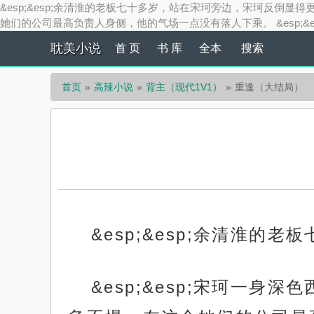
&esp;&esp;余清淮的老板七十多岁，站在宋珂旁边，宋珂反倒显
她们的公司最高负责人身侧，他的气场一点没有落人下乘。 &esp;
耽美小说
首 页
书 库
全本
搜索
首页
高辣小说
背主（现代1V1）
重逢（大结局）
&esp;&esp;余清淮
&esp;&esp;宋珂一