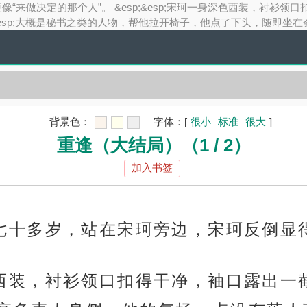
得更像“来做决定的那个人”。 &esp;&esp;宋珂一身深色西装，
&esp;大概是秘书之类的人物，帮他拉开椅子，他点了下头，随即坐在
背景色：
字体：
[
很小
标准
很大
]
重逢（大结局）（1 / 2）
加入书签
的老板七十多岁，站在宋珂旁边，宋珂反倒显
身深色西装，衬衫领口扣得干净，袖口露出