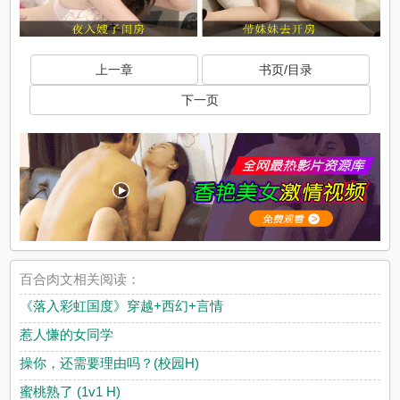
上一章
书页/目录
下一页
百合肉文相关阅读：
《落入彩虹国度》穿越+西幻+言情
惹人慊的女同学
操你，还需要理由吗？(校园H)
蜜桃熟了 (1v1 H)