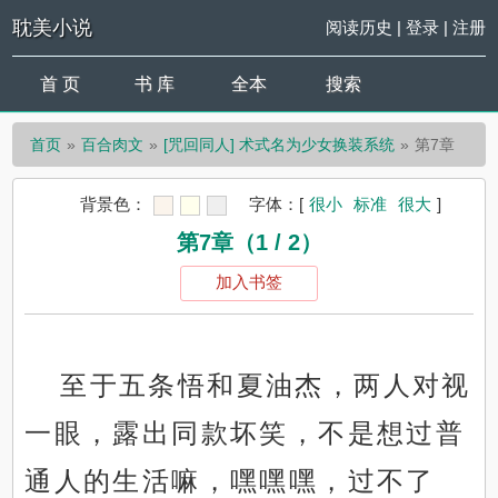
耽美小说
阅读历史
|
登录
|
注册
首 页
书 库
全本
搜索
首页
百合肉文
[咒回同人] 术式名为少女换装系统
第7章
背景色：
字体：
[
很小
标准
很大
]
第7章（1 / 2）
加入书签
至于五条悟和夏油杰，两人对视
一眼，露出同款坏笑，不是想过普
通人的生活嘛，嘿嘿嘿，过不了