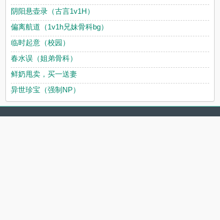
阴阳悬壶录（古言1v1H）
偏离航道（1v1h兄妹骨科bg）
临时起意（校园）
春水误（姐弟骨科）
鲜奶甩卖，买一送妻
异世珍宝（强制NP）