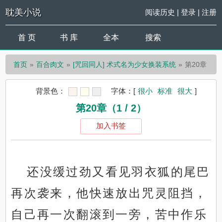
耽美小说
阅读历史
|
登录
|
注册
首 页
书 库
全本
搜索
首页
百合肉文
[咒回同人] 术式名为少女换装系统
第20章
背景色：
字体：
[
很小
标准
很大
]
第20章（1 / 2）
加入书签
还没缓过劲又看见羽衣狐的尾巴
再次袭来，他快速放出咒灵阻挡，
自己再一次翻滚到一旁，苦中作乐