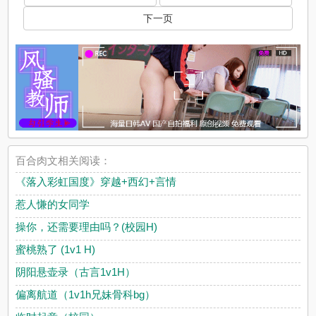
下一页
百合肉文相关阅读：
《落入彩虹国度》穿越+西幻+言情
惹人慊的女同学
操你，还需要理由吗？(校园H)
蜜桃熟了 (1v1 H)
阴阳悬壶录（古言1v1H）
偏离航道（1v1h兄妹骨科bg）