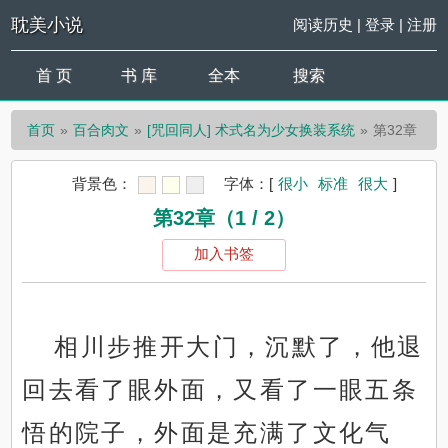
耽美小说
阅读历史
|
登录
|
注册
首 页
书 库
全本
搜索
首页
百合肉文
[咒回同人] 术式名为少女换装系统
第32章
背景色：
字体：
[
很小
标准
很大
]
第32章（1 / 2）
加入书签
相川步推开大门，沉默了，他退
回去看了眼外面，又看了一眼五条
悟的院子，外面是充满了文化气