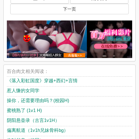
下一页
百合肉文相关阅读：
《落入彩虹国度》穿越+西幻+言情
惹人慊的女同学
操你，还需要理由吗？(校园H)
蜜桃熟了 (1v1 H)
阴阳悬壶录（古言1v1H）
偏离航道（1v1h兄妹骨科bg）