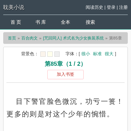
耽美小说
阅读历史
|
登录
|
注册
首 页
书 库
全本
搜索
首页
百合肉文
[咒回同人] 术式名为少女换装系统
第85章
背景色：
字体：
[
很小
标准
很大
]
第85章（1 / 2）
加入书签
目下警官脸色微沉，功亏一篑！
更多的则是对这个少年的惋惜。