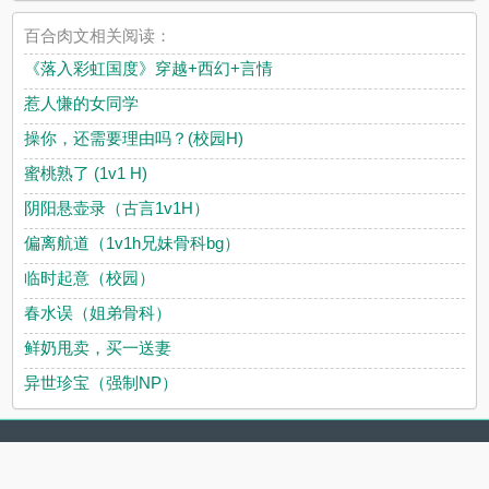
百合肉文相关阅读：
《落入彩虹国度》穿越+西幻+言情
惹人慊的女同学
操你，还需要理由吗？(校园H)
蜜桃熟了 (1v1 H)
阴阳悬壶录（古言1v1H）
偏离航道（1v1h兄妹骨科bg）
临时起意（校园）
春水误（姐弟骨科）
鲜奶甩卖，买一送妻
异世珍宝（强制NP）