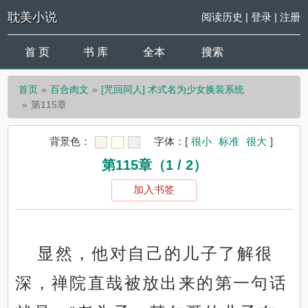
耽美小说
阅读历史
|
登录
|
注册
首 页
书 库
全本
搜索
首页
百合肉文
[咒回同人] 术式名为少女换装系统
第115章
背景色：
字体：
[
很小
标准
很大
]
第115章（1 / 2）
加入书签
显然，他对自己的儿子了解很
深，禅院直哉被放出来的第一句话