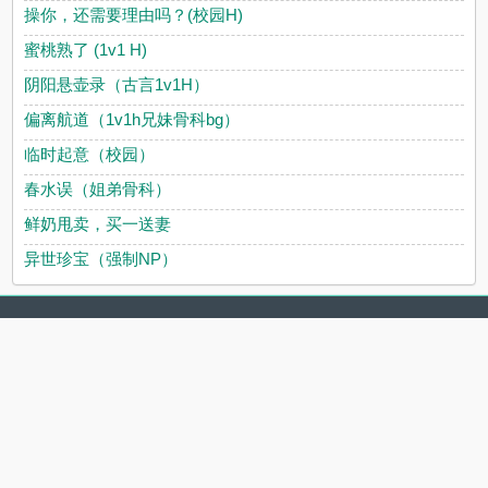
操你，还需要理由吗？(校园H)
蜜桃熟了 (1v1 H)
阴阳悬壶录（古言1v1H）
偏离航道（1v1h兄妹骨科bg）
临时起意（校园）
春水误（姐弟骨科）
鲜奶甩卖，买一送妻
异世珍宝（强制NP）