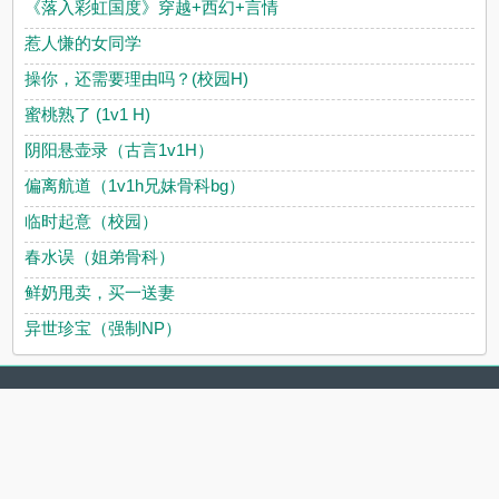
《落入彩虹国度》穿越+西幻+言情
惹人慊的女同学
操你，还需要理由吗？(校园H)
蜜桃熟了 (1v1 H)
阴阳悬壶录（古言1v1H）
偏离航道（1v1h兄妹骨科bg）
临时起意（校园）
春水误（姐弟骨科）
鲜奶甩卖，买一送妻
异世珍宝（强制NP）