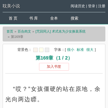
耽美小说
阅读历史
|
登录
|
注册
首 页
书 库
全本
搜索
首页
百合肉文
[咒回同人] 术式名为少女换装系统
第169章
背景色：
字体：
[
很小
标准
很大
]
第169章（1 / 2）
加入书签
“哎？”女孩僵硬的站在原地，余
光向两边瞟。