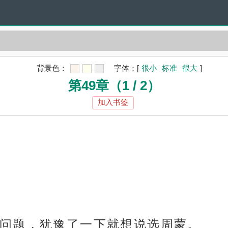
背景色：
字体：
[
很小
标准
很大
]
第49章（1 / 2）
加入书签
问题，犹豫了一下就想说选周蒙。