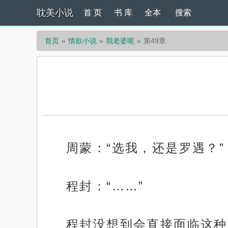
耽美小说
首 页
书 库
全本
搜索
首页
情欲小说
我老婆呢
第49章
周蒙：“选我，还是罗遇？”
程封：“……”
程封没想到会直接面临这种