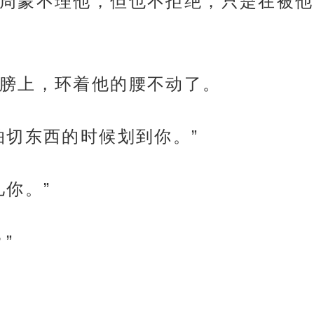
周蒙不理他，但也不拒绝，只是在被他
膀上，环着他的腰不动了。
怕切东西的时候划到你。”
你。”
”