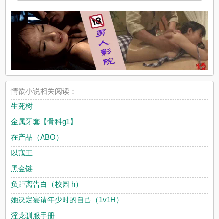
情欲小说相关阅读：
生死树
金属牙套【骨科g1】
在产品（ABO）
以寇王
黑金链
负距离告白（校园 h）
她决定宴请年少时的自己（1v1H）
淫龙驯服手册