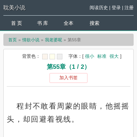
耽美小说
阅读历史
|
登录
|
注册
首 页
书 库
全本
搜索
首页
情欲小说
我老婆呢
第55章
背景色：
字体：
[
很小
标准
很大
]
第55章（1 / 2）
加入书签
程封不敢看周蒙的眼睛，他摇摇
头，却回避着视线。