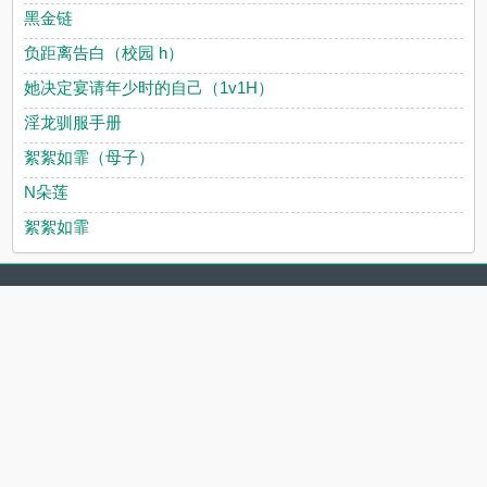
黑金链
负距离告白（校园 h）
她决定宴请年少时的自己（1v1H）
淫龙驯服手册
絮絮如霏（母子）
N朵莲
絮絮如霏