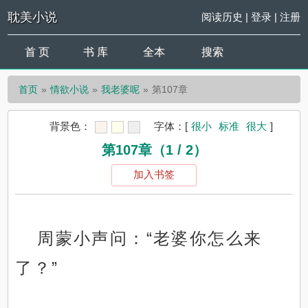
耽美小说
阅读历史
|
登录
|
注册
首 页
书 库
全本
搜索
首页
情欲小说
我老婆呢
第107章
背景色：
字体：
[
很小
标准
很大
]
第107章（1 / 2）
加入书签
周蒙小声问：“老婆你怎么来
了？”