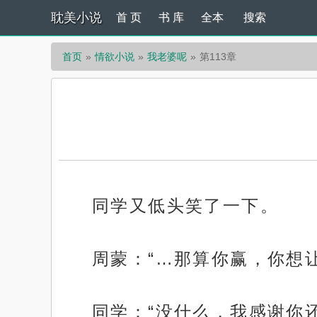
耽美小说
首 页
书 库
全本
搜索
首页
情欲小说
我老婆呢
第113章
同学又低头笑了一下。
周蒙：“…那算你赢，你想
同学：“没什么，我感谢你