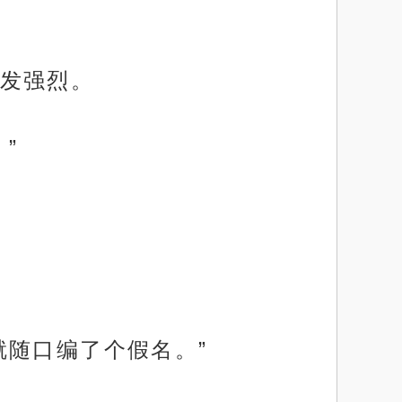
发强烈。
”
就随口编了个假名。”