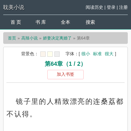
耽美小说
阅读历史
|
登录
|
注册
首 页
书 库
全本
搜索
首页
高辣小说
娇妻决定离婚了
第64章
背景色：
字体：
[
很小
标准
很大
]
第64章（1 / 2）
加入书签
镜子里的人精致漂亮的连桑荔都
不认得。