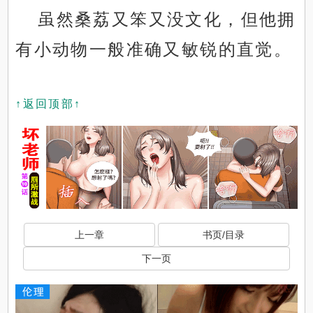
虽然桑荔又笨又没文化，但他拥
有小动物一般准确又敏锐的直觉。
↑返回顶部↑
上一章
书页/目录
下一页