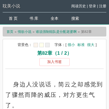
耽美小说
阅读历史
|
登录
|
注册
首 页
书 库
全本
搜索
首页
情欲小说
谁说强制组队是分配老婆啊
第82章
背景色：
字体：
[
很小
标准
很大
]
第82章（1 / 2）
加入书签
身边人没说话，简云之却感觉到
了骤然而降的威压，对方更生气
了。