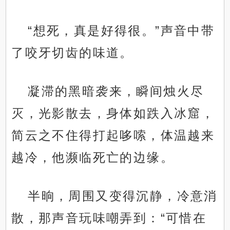
“想死，真是好得很。”声音中带
了咬牙切齿的味道。
凝滞的黑暗袭来，瞬间烛火尽
灭，光影散去，身体如跌入冰窟，
简云之不住得打起哆嗦，体温越来
越冷，他濒临死亡的边缘。
半晌，周围又变得沉静，冷意消
散，那声音玩味嘲弄到：“可惜在