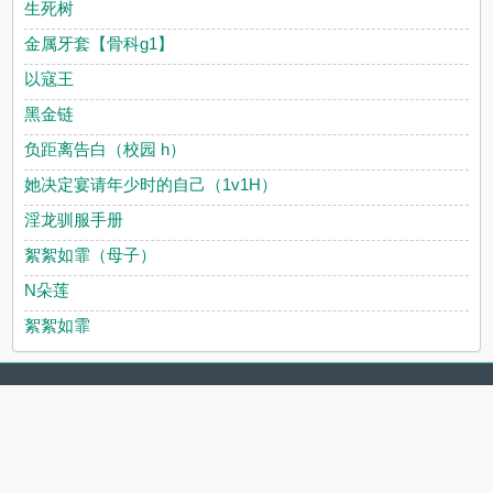
生死树
金属牙套【骨科g1】
以寇王
黑金链
负距离告白（校园 h）
她决定宴请年少时的自己（1v1H）
淫龙驯服手册
絮絮如霏（母子）
N朵莲
絮絮如霏