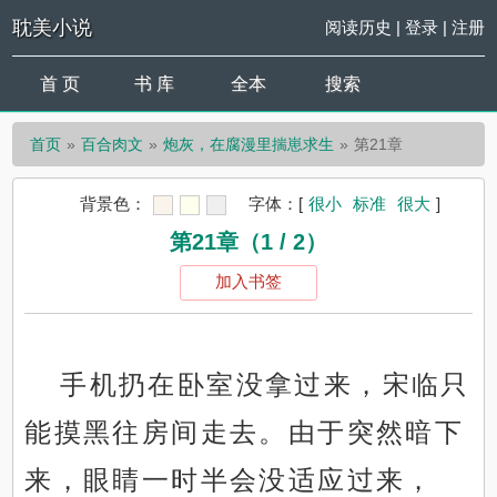
耽美小说
阅读历史
|
登录
|
注册
首 页
书 库
全本
搜索
首页
百合肉文
炮灰，在腐漫里揣崽求生
第21章
背景色：
字体：
[
很小
标准
很大
]
第21章（1 / 2）
加入书签
手机扔在卧室没拿过来，宋临只
能摸黑往房间走去。由于突然暗下
来，眼睛一时半会没适应过来，