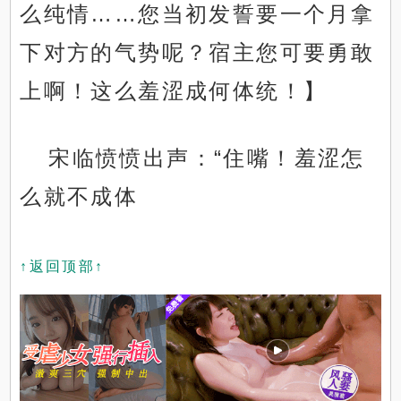
么纯情……您当初发誓要一个月拿
下对方的气势呢？宿主您可要勇敢
上啊！这么羞涩成何体统！】
宋临愤愤出声：“住嘴！羞涩怎
么就不成体
↑返回顶部↑