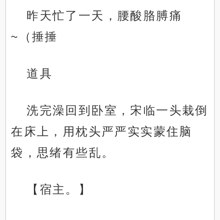
昨天忙了一天，腰酸胳膊痛
~（捶捶
道具
洗完澡回到卧室，宋临一头栽倒
在床上，用枕头严严实实蒙住脑
袋，思绪有些乱。
【宿主。】