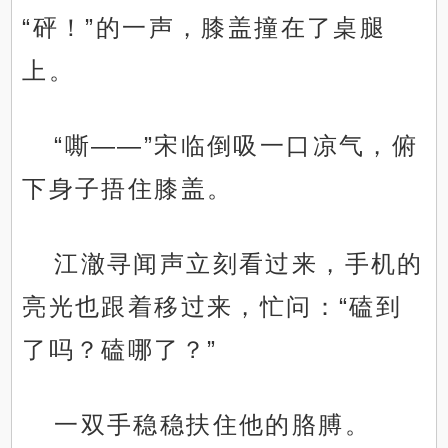
“砰！”的一声，膝盖撞在了桌腿
上。
“嘶——”宋临倒吸一口凉气，俯
下身子捂住膝盖。
江澈寻闻声立刻看过来，手机的
亮光也跟着移过来，忙问：“磕到
了吗？磕哪了？”
一双手稳稳扶住他的胳膊。