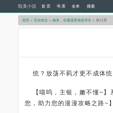
耽美小说
首 页
书 库
全本
搜索
首页
百合肉文
炮灰，在腐漫里揣崽求生
第21章
统？放荡不羁才更不成体统
【喵呜，主银，嫩不懂~】
您，助力您的漫漫攻略之路~