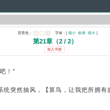
背景色：
字体：
[
很小
标准
很大
]
第21章（2 / 2）
加入书签
吧！”
系统突然抽风，【算鸟，让我把所拥有
】