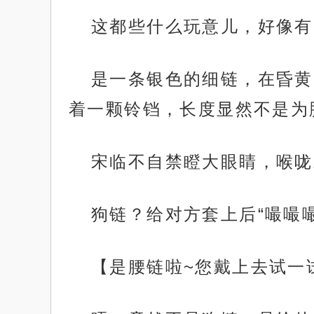
这都些什么玩意儿，好像有
是一条银色的细链，在昏黄
着一颗铃铛，长度显然不是为
宋临不自禁瞪大眼睛，喉咙
狗链？给对方套上后“嘬嘬
【是腰链啦~您戴上去试一