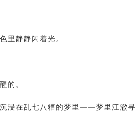
色里静静闪着光。
醒的。
沉浸在乱七八糟的梦里——梦里江澈寻