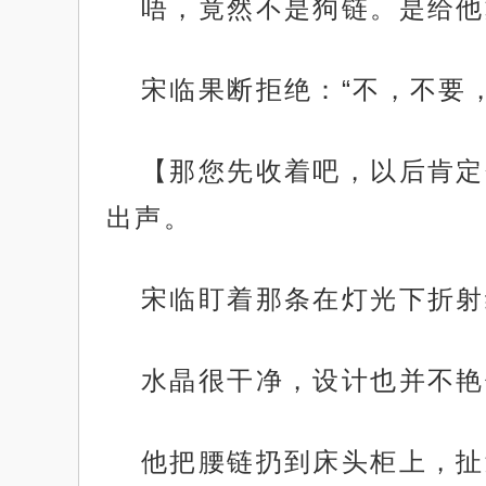
唔，竟然不是狗链。是给他
宋临果断拒绝：“不，不要
【那您先收着吧，以后肯定
出声。
宋临盯着那条在灯光下折射
水晶很干净，设计也并不艳
他把腰链扔到床头柜上，扯