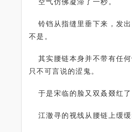
空气仿佛凝滞了一秒。
铃铛从指缝里垂下来，发出
不是。
其实腰链本身并不带有任何
只不可言说的涩鬼。
于是宋临的脸又双叒叕红了
江澈寻的视线从腰链上缓缓