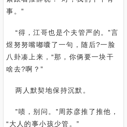
事。”
“得，江哥也是个夫管严的。”言
煜努努嘴嘟囔了一句，随后?一脸
八卦凑上来，“那，你俩要一块干
啥去?啊？”
两人默契地保持沉默。
”啧，别问。”周苏彦推了推他，
“大人的事小孩少管。”