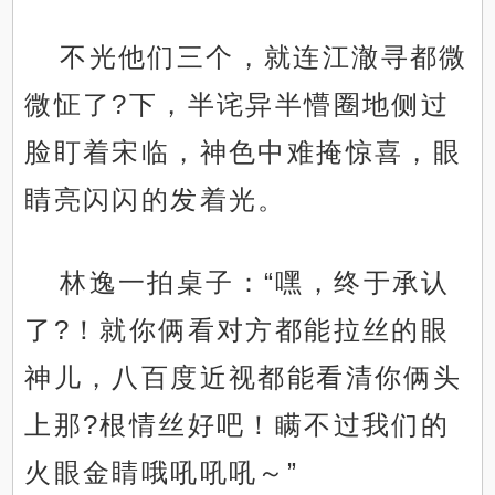
不光他们三个，就连江澈寻都微
微怔了?下，半诧异半懵圈地侧过
脸盯着宋临，神色中难掩惊喜，眼
睛亮闪闪的发着光。
林逸一拍桌子：“嘿，终于承认
了?！就你俩看对方都能拉丝的眼
神儿，八百度近视都能看清你俩头
上那?根情丝好吧！瞒不过我们的
火眼金睛哦吼吼吼～”