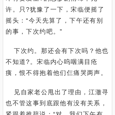
许。只?犹豫了一下，宋临便摇了
摇头：“今天先算了，下午还有别
的事，下次约吧。”
下次约。那还会有下次吗？他也
不知道?。宋临内心呜咽满目疮
痍，恨不得抱着他们仨痛哭两声。
见自家老公甩出了理由，江澈寻
也不管这事到底跟他有没有关系，
紧跟着推辞说：“对，我们下午有