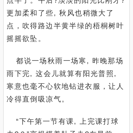
点半了。午后?淡淡的阳光比刚才?
更加柔和了些, 秋风也稍微大了
点，吹得路边半黄半绿的梧桐树叶
摇摇欲坠。
都说一场秋雨一场寒, 昨晚那场
雨下完, 这会儿就算有阳光普照,
寒意也毫不心软地钻进衣服，让人
冷得直倒吸凉气。
“下午第一节有课, 上完课打球