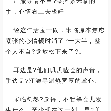
江澈寻情不自?禁握紧宋临的
手，心情看上去极好。
经这仨活宝一闹，宋临原本焦虑
紧张的心情顿时消了?一大半，整
个人不自?觉放松下来了?。
耳边是?他们叽叽喳喳的声音，
手边是?江澈寻温热宽厚的掌心。
宋临忽然?觉得，不管等会儿发
生什么，至少现在这一刻，是?美