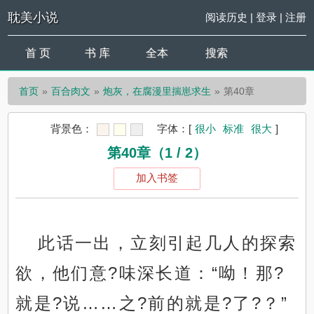
耽美小说
阅读历史
|
登录
|
注册
首 页
书 库
全本
搜索
首页
百合肉文
炮灰，在腐漫里揣崽求生
第40章
背景色：
字体：
[
很小
标准
很大
]
第40章（1 / 2）
加入书签
此话一出，立刻引起几人的探索
欲，他们意?味深长道：“呦！那?
就是?说……之?前的就是?了?？”