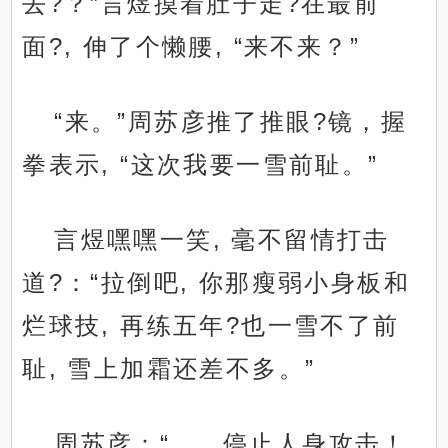
去?？”言煜摸着肚子走?在最前
面?, 伸了个懒腰, “来不来？”
“来。”周苏彦推了推眼?镜，握
拳表示, “这次我要一雪前耻。”
言煜嘿嘿一笑, 毫不留情打击
道?：“拉倒吧, 你那瘦弱小身板和
烂球技, 再练五年?也一雪不了前
耻, 雪上加霜还差不多。”
周苏彦：“……停止人身攻击！