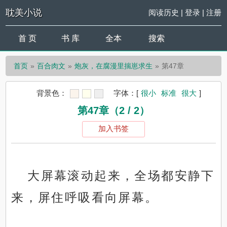
耽美小说
阅读历史
|
登录
|
注册
首 页
书 库
全本
搜索
首页
百合肉文
炮灰，在腐漫里揣崽求生
第47章
背景色：
字体：
[
很小
标准
很大
]
第47章（2 / 2）
加入书签
大屏幕滚动起来，全场都安静下
来，屏住呼吸看向屏幕。