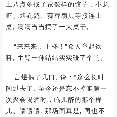
上八点多找了家像样的馆子，小龙
虾、烤乳鸽、蒜蓉扇贝等接连上
桌, 满满当当摆了一大桌子。
“来来来，干杯！”众人举起饮
料, 手臂一伸结结实实碰了个响。
言煜抿了几口, 说：“这么长时
间过去了, 至今还是忘不掉咱第一
次聚会喝酒时，临儿醉的那个样
儿。啧啧啧, 那场面真是, 再也不