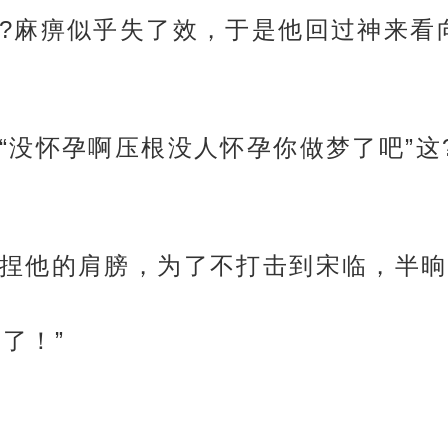
?麻痹似乎失了效，于是他回过神来看
“没怀孕啊压根没人怀孕你做梦了吧”这
捏他的肩膀，为了不打击到宋临，半晌才
了！”