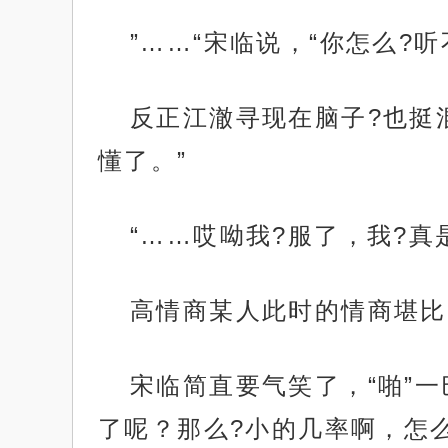
”……“宋临说，“你怎么?
反正江澈寻现在脑子?也挺
懂了。”
“……哎呦我?服了，我?真
高情商某人此时的情商堪比
宋临简直要气笑了，“啪”一
了呢？那么?小的几率啊，怎么