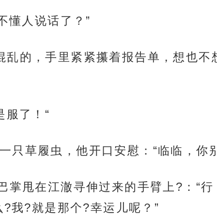
听不懂人说话了？”
混乱的，手里紧紧攥着报告单，想也不
是服了！“
一只草履虫，他开口安慰：“临临，你别
巴掌甩在江澈寻伸过来的手臂上?：“行
?我?就是那个?幸运儿呢？”