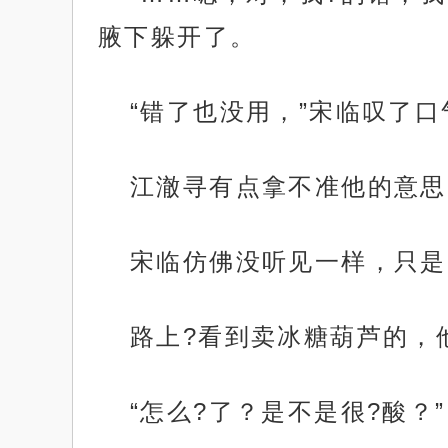
腋下躲开了。
“错了也没用，”宋临叹了
江澈寻有点拿不准他的意思
宋临仿佛没听见一样，只是
路上?看到卖冰糖葫芦的，
“怎么?了？是不是很?酸？”