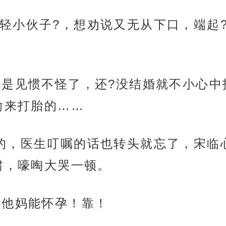
轻小伙子?，想劝说又无从下口，端起
经是见惯不怪了，还?没结婚就不小心
偷来打胎的……
的，医生叮嘱的话也转头就忘了，宋临
啸，嚎啕大哭一顿。
都他妈能怀孕！靠！