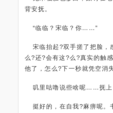
背安抚。
“临临？宋临？你……”
宋临抬起?双手搓了把脸，
么?还?会有这?么?真实的触
他了，怎么?下一秒就凭空消失
叽里咕噜说些啥呢……抚上
挺好的，在自我?麻痹呢。