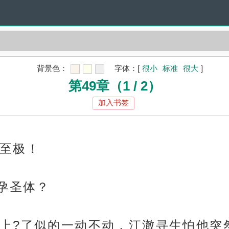
背景色：
字体：
[
很小
标准
很大
]
第49章（1 / 2）
加入书签
至极！
孕圣体？
上?了似的一动不动，江澈寻生怕他突