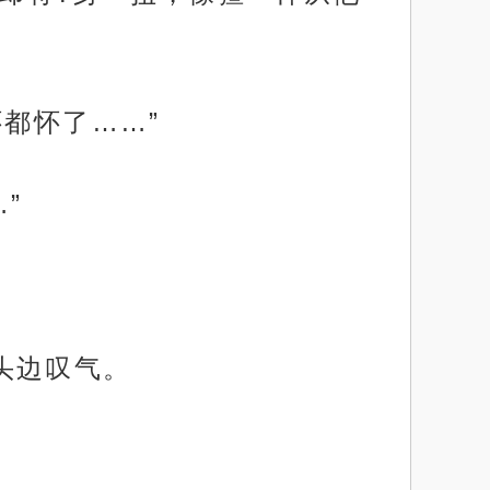
都怀了……”
”
头边叹气。