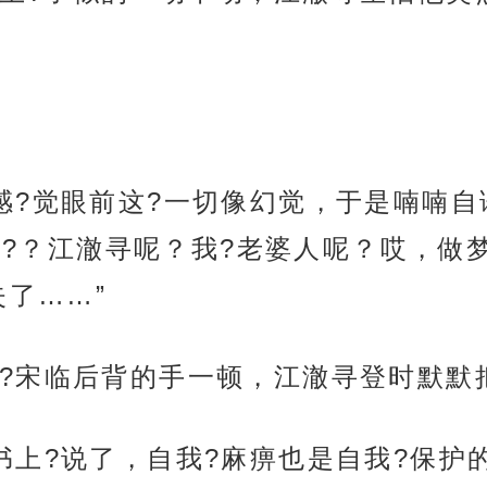
感?觉眼前这?一切像幻觉，于是喃喃自
感?？江澈寻呢？我?老婆人呢？哎，做
了……”
?宋临后背的手一顿，江澈寻登时默默
书上?说了，自我?麻痹也是自我?保护