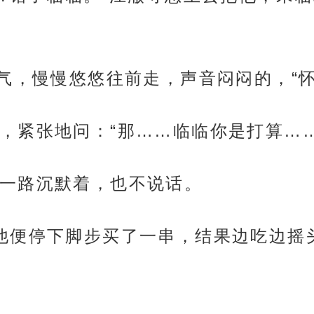
口气，慢慢悠悠往前走，声音闷闷的，“怀
，紧张地问：“那……临临你是打算……
一路沉默着，也不说话。
他便停下脚步买了一串，结果边吃边摇