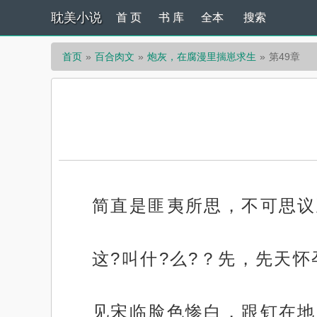
耽美小说
首 页
书 库
全本
搜索
首页
百合肉文
炮灰，在腐漫里揣崽求生
第49章
简直是匪夷所思，不可思议
这?叫什?么?？先，先天怀
见宋临脸色惨白，跟钉在地