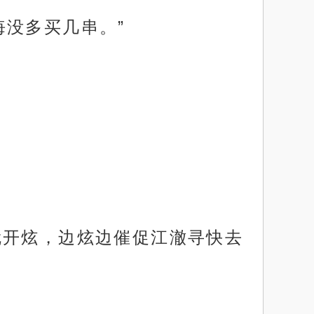
悔没多买几串。”
就开炫，边炫边催促江澈寻快去