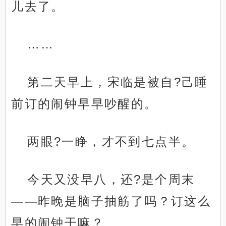
儿去了。
……
第二天早上，宋临是被自?己睡
前订的闹钟早早吵醒的。
两眼?一睁，才不到七点半。
今天又没早八，还?是个周末
——昨晚是脑子抽筋了吗？订这么
早的闹钟干嘛？