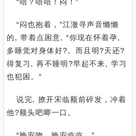
“唔？唔唔！闷！”
“闷也抱着，”江澈寻声音懒懒
的, 带着点困意, “你现在怀着孕,
多睡觉对身体好?。而且明?天还?
得复习, 再不睡明?早起不来, 学习
也犯困。”
说完, 撩开宋临额前碎发，冲着
他?额头吧唧一口。
“晚安吻，晚安临临。”