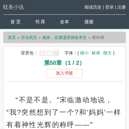
耽美小说
阅读历史
|
登录
|
注册
首 页
书 库
全本
搜索
首页
百合肉文
炮灰，在腐漫里揣崽求生
第50章
背景色：
字体：
[
很小
标准
很大
]
第50章（1 / 2）
加入书签
“不是不是。”宋临激动地说，
“我?突然想到了一个?和‘妈妈’一样
有着神性光辉的称呼——”