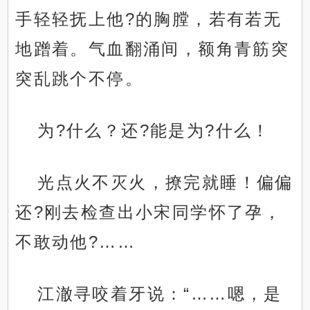
手轻轻抚上他?的胸膛，若有若无
地蹭着。气血翻涌间，额角青筋突
突乱跳个不停。
为?什么？还?能是为?什么！
光点火不灭火，撩完就睡！偏偏
还?刚去检查出小宋同学怀了孕，
不敢动他?……
江澈寻咬着牙说：“……嗯，是