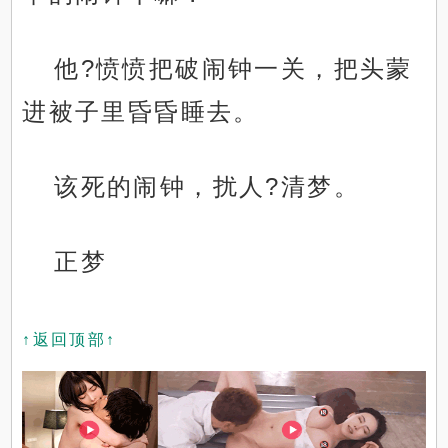
他?愤愤把破闹钟一关，把头蒙
进被子里昏昏睡去。
该死的闹钟，扰人?清梦。
正梦
↑返回顶部↑