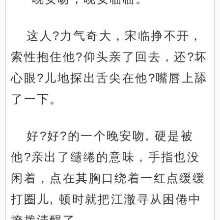
这人?力气奇大，宋临挣不开，
索性抱住他?仰头亲了回去，还?坏
心眼?儿地探出舌尖在他?嘴唇上舔
了一下。
好?好?的一个晚安吻, 硬是被
他?亲出了缱绻的意味，手指也没
闲着，点在其胸口绕着一红点缓缓
打圈儿, 顿时就把江澈寻从困倦中