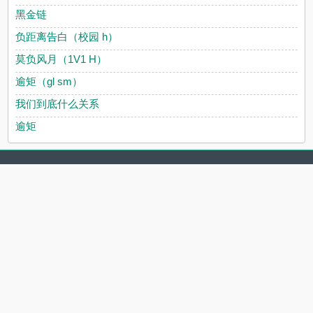
黑金链
负距离告白（校园 h）
莫负风月（1V1 H）
逾矩（gl sm）
我们到底什么关系
逾矩