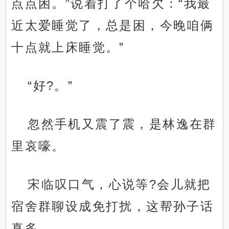
点点困。”说着打了个哈欠：“我最
近太爱睡觉了，总是困，今晚咱俩
十点就上床睡觉。”
“好?。”
忽然手机又震了震，是林逸在群
里哀嚎。
宋临叹口气，心说等?会儿就把
宿舍群聊设成免打扰，这帮孙子话
真多……