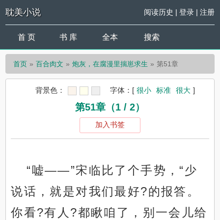
耽美小说
阅读历史
|
登录
|
注册
首 页
书 库
全本
搜索
首页
百合肉文
炮灰，在腐漫里揣崽求生
第51章
背景色：
字体：
[
很小
标准
很大
]
第51章（1 / 2）
加入书签
“嘘——”宋临比了个手势，“少
说话，就是对我们最好?的报答。
你看?有人?都瞅咱了，别一会儿给