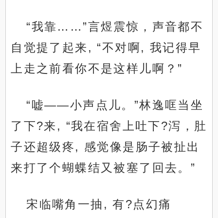
“我靠……”言煜震惊，声音都不
自觉提了起来, “不对啊, 我记得早
上走之前看你不是这样儿啊？”
“嘘——小声点儿。”林逸哐当坐
了下?来, “我在宿舍上吐下?泻，肚
子还超级疼, 感觉像是肠子被扯出
来打了个蝴蝶结又被塞了回去。”
宋临嘴角一抽, 有?点幻痛