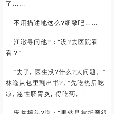
了……
不用描述地这么?细致吧……
江澈寻问他?：“没?去医院看
看？”
“去了, 医生没?什么?大问题。”
林逸从包里翻出书?, “先吃热后吃
凉, 急性肠胃炎, 得吃药。”
宋临摇头?道：“果然是被折磨得