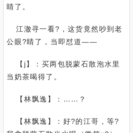
睛了。
江澈寻一看?，这货竟然吵到老
公眼?睛了，当即怼道——
【j】：买两包脱蒙石散泡水里
当奶茶喝得了。
【林飘逸】：……？
【林飘逸】：好?的江哥，等?