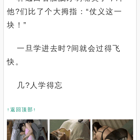
他?们比了个大拇指：“仗义这一
块！”
一旦学进去时?间就会过得飞
快。
几?人学得忘
↑返回顶部↑