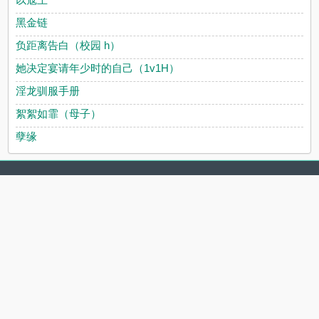
黑金链
负距离告白（校园 h）
她决定宴请年少时的自己（1v1H）
淫龙驯服手册
絮絮如霏（母子）
孽缘