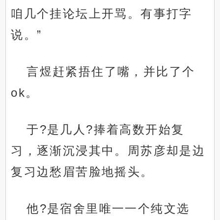
咱几个挂论坛上开骂。有事打字
说。”
言煜赶紧捂住了嘴，并比了个
ok。
于?是几人?捧着高数开始复
习，逐渐沉浸其中。周苏彦却是边
复习边愁眉苦脸地摇头。
他?是宿舍里唯一一个纯文选