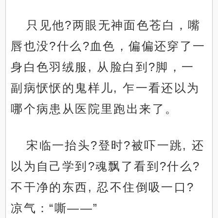
只见他?两眼无神面色苍白，嘴
唇也没?什么?血色，偏偏还穿了一
身白色羽绒服, 从脸白到?脚，一
副病恹恹的鬼样儿, 乍一看还以为
哪个病患从医院里跑出来了。
宋临一抬头?登时?被吓一跳, 还
以为自己学到?魂飘了看到?什么?
不干净的东西, 忍不住倒吸一口?
凉气：“嘶——”