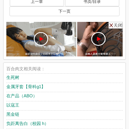
上一章
书页/目录
下一页
百合肉文相关阅读：
生死树
金属牙套【骨科g1】
在产品（ABO）
以寇王
黑金链
负距离告白（校园 h）