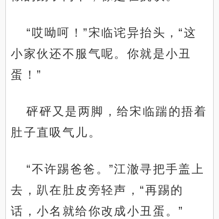
“哎呦呵！”宋临诧异抬头，“这
小家伙还不服气呢。你就是小丑
蛋！”
砰砰又是两脚，给宋临踹的捂着
肚子直吸气儿。
“不许踢爸爸。”江澈寻把手盖上
去，趴在肚皮旁轻声，“再踢的
话，小名就给你改成小丑蛋。”