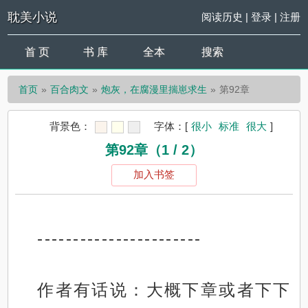
耽美小说
阅读历史
|
登录
|
注册
首 页
书 库
全本
搜索
首页
百合肉文
炮灰，在腐漫里揣崽求生
第92章
背景色：
字体：
[
很小
标准
很大
]
第92章（1 / 2）
加入书签
-----------------------
作者有话说：大概下章或者下下