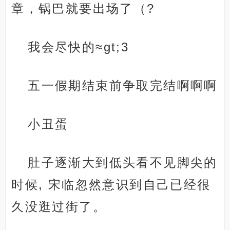
章，锅巴就要出场了（?
我会尽快的≈gt;3
五一假期结束前争取完结啊啊啊
小丑蛋
肚子逐渐大到低头看不见脚尖的
时候, 宋临忽然意识到自己已经很
久没逛过街了。