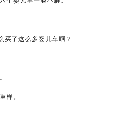
六个婴儿车一脸不解。
怎么买了这么多婴儿车啊？
。
重样。