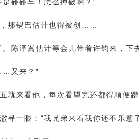
不是碰碰车！怎么撞破啊？”
，那锅巴估计也得被创……
了。陈泽嵩估计等会儿带着许钧来，下
……又来？”
五就来看他，每次看望完还都得顺便蹭
澈寻一眼：“我兄弟来看我你还不乐意了