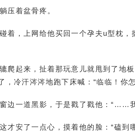
躺压着盆骨疼。
碰着，上网给他买回一个孕夫u型枕，
辘爬起来，扯着那玩意儿就甩到了地板
了，冷汗涔涔地跑下床喊：“临临！你怎
窗边一道黑影，于是戳了戳他：“……
这才安了一点心，摸着他的脸：“磕到哪