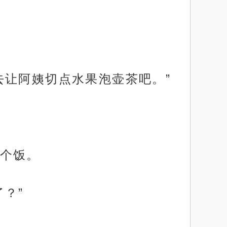
去让阿姨切点水果泡壶茶吧。”
个饭。
？”