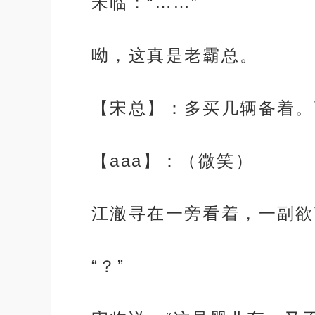
宋临：“……”
呦，这真是老霸总。
【宋总】：多买几辆备着。
【aaa】：（微笑）
江澈寻在一旁看着，一副欲
“？”