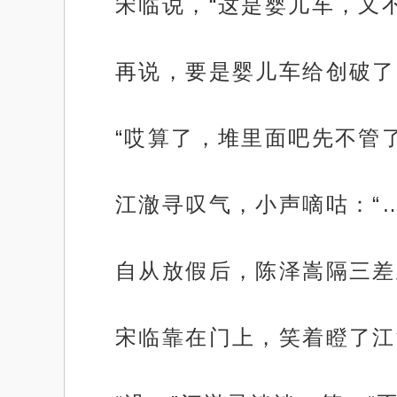
宋临说，“这是婴儿车，又
再说，要是婴儿车给创破了
“哎算了，堆里面吧先不管
江澈寻叹气，小声嘀咕：“
自从放假后，陈泽嵩隔三差
宋临靠在门上，笑着瞪了江