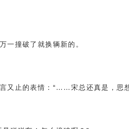
万一撞破了就换辆新的。
言又止的表情：“……宋总还真是，思