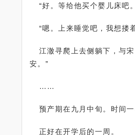
“好。等给他买个婴儿床吧。
“嗯。上来睡觉吧，我想搂
江澈寻爬上去侧躺下，与宋
安。”
……
预产期在九月中旬。时间一
正好在开学后的一周。