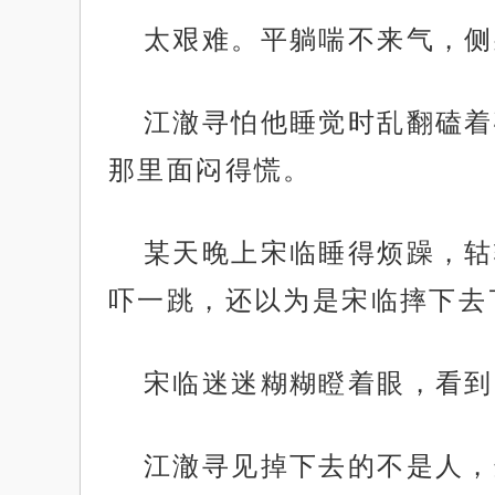
太艰难。平躺喘不来气，侧
江澈寻怕他睡觉时乱翻磕着
那里面闷得慌。
某天晚上宋临睡得烦躁，轱
吓一跳，还以为是宋临摔下去
宋临迷迷糊糊瞪着眼，看到
江澈寻见掉下去的不是人，