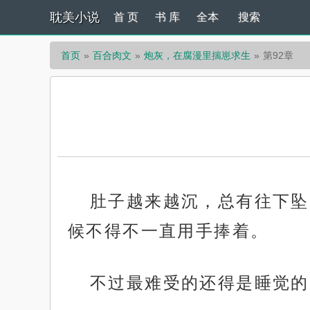
耽美小说
首 页
书 库
全本
搜索
首页
百合肉文
炮灰，在腐漫里揣崽求生
第92章
肚子越来越沉，总有往下坠
候不得不一直用手捧着。
不过最难受的还得是睡觉的