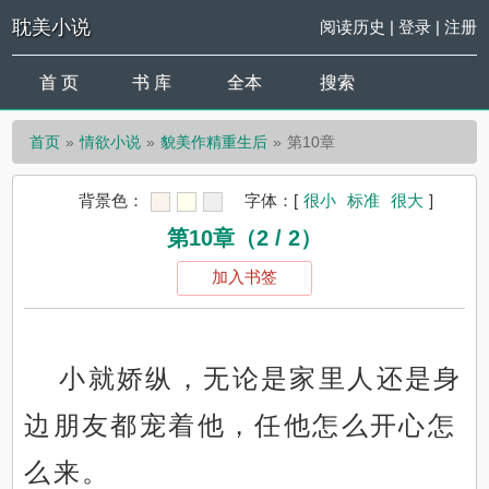
耽美小说
阅读历史
|
登录
|
注册
首 页
书 库
全本
搜索
首页
情欲小说
貌美作精重生后
第10章
背景色：
字体：
[
很小
标准
很大
]
第10章（2 / 2）
加入书签
小就娇纵，无论是家里人还是身
边朋友都宠着他，任他怎么开心怎
么来。