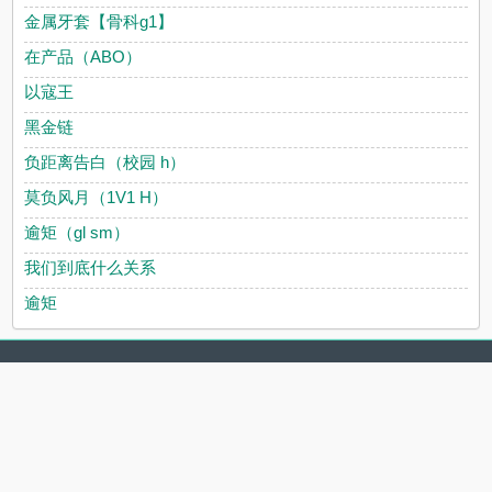
金属牙套【骨科g1】
在产品（ABO）
以寇王
黑金链
负距离告白（校园 h）
莫负风月（1V1 H）
逾矩（gl sm）
我们到底什么关系
逾矩