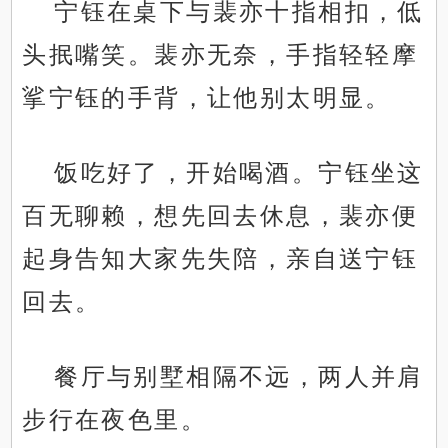
宁钰在桌下与裴亦十指相扣，低
头抿嘴笑。裴亦无奈，手指轻轻摩
挲宁钰的手背，让他别太明显。
饭吃好了，开始喝酒。宁钰坐这
百无聊赖，想先回去休息，裴亦便
起身告知大家先失陪，亲自送宁钰
回去。
餐厅与别墅相隔不远，两人并肩
步行在夜色里。