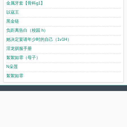
金属牙套【骨科g1】
以寇王
黑金链
负距离告白（校园 h）
她决定宴请年少时的自己（1v1H）
淫龙驯服手册
絮絮如霏（母子）
N朵莲
絮絮如霏