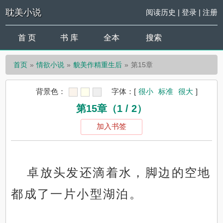
耽美小说
阅读历史
|
登录
|
注册
首 页
书 库
全本
搜索
首页
情欲小说
貌美作精重生后
第15章
背景色：
字体：
[
很小
标准
很大
]
第15章（1 / 2）
加入书签
卓放头发还滴着水，脚边的空地
都成了一片小型湖泊。