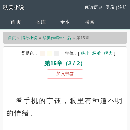
耽美小说
阅读历史
|
登录
|
注册
首 页
书 库
全本
搜索
首页
情欲小说
貌美作精重生后
第15章
背景色：
字体：
[
很小
标准
很大
]
第15章（2 / 2）
加入书签
看手机的宁钰，眼里有种道不明
的情绪。