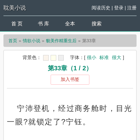
耽美小说
阅读历史
|
登录
|
注册
首 页
书 库
全本
搜索
首页
情欲小说
貌美作精重生后
第33章
背景色：
字体：
[
很小
标准
很大
]
第33章（1 / 2）
加入书签
宁沛登机，经过商务舱时，目光
一眼?就锁定了?宁钰。