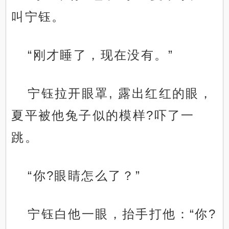
叫宁钰。
“刚才睡了，现在没有。”
宁钰拉开眼罩, 露出红红的眼，
夏平被他兔子似的模样?吓了一
跳。
“你?眼睛怎么了？”
宁钰白他一眼，抬手打他：“你?