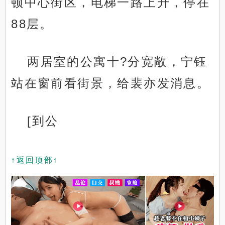
顿中心街区，电梯一路上升，停在
88层。
两居室的公寓十?分宽敞，宁钰
站在窗前看街景，给裴亦发消息。
[到公
↑返回顶部↑