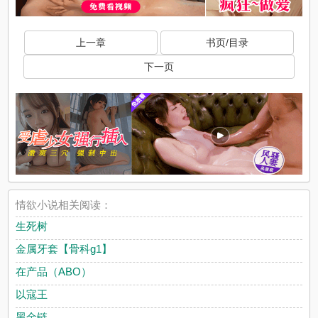
上一章
书页/目录
下一页
情欲小说相关阅读：
生死树
金属牙套【骨科g1】
在产品（ABO）
以寇王
黑金链