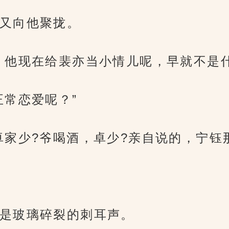
又向他聚拢。
，他现在给裴亦当小情儿呢，早就不是什
正常恋爱呢？”
卓家少?爷喝酒，卓少?亲自说的，宁钰
是玻璃碎裂的刺耳声。