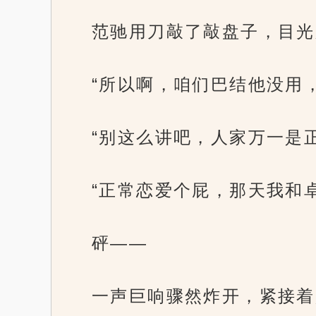
范驰用刀敲了敲盘子，目光
“所以啊，咱们巴结他没用
“别这么讲吧，人家万一是
“正常恋爱个屁，那天我和
砰——
一声巨响骤然炸开，紧接着