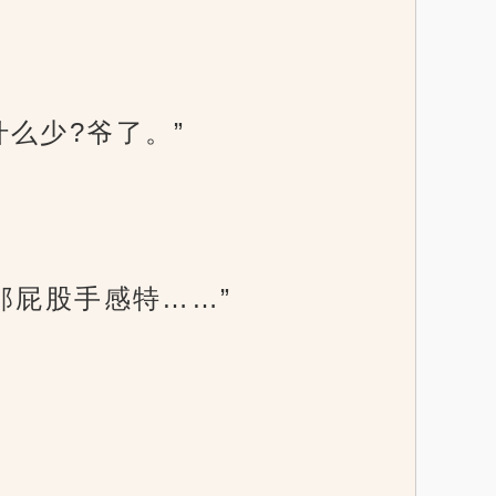
么少?爷了。”
那屁股手感特……”