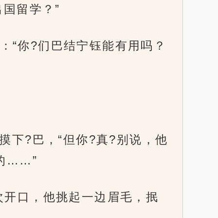
出国留学？”
：“你?们巴结宁钰能有用吗？
摸下?巴，“但你?真?别说，他
的……”
次开口，他挑起一边眉毛，抿