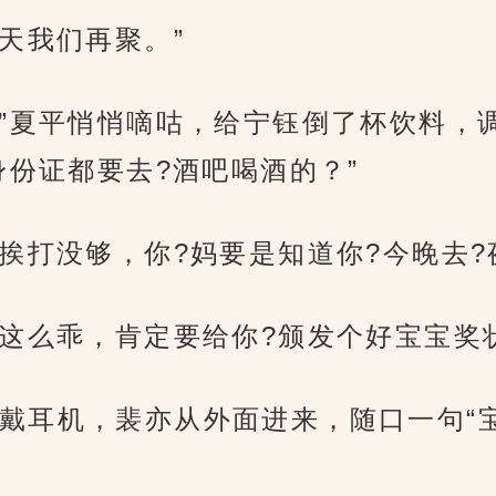
天我们再聚。”
…”夏平悄悄嘀咕，给宁钰倒了杯饮料，调
份证都要去?酒吧喝酒的？”
挨打没够，你?妈要是知道你?今晚去?
?这么乖，肯定要给你?颁发个好宝宝奖
戴耳机，裴亦从外面进来，随口一句“宝