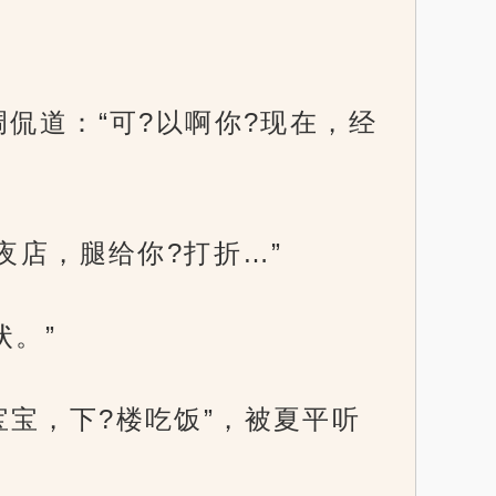
侃道：“可?以啊你?现在，经
夜店，腿给你?打折…”
状。”
宝，下?楼吃饭”，被夏平听