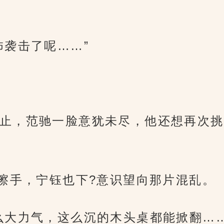
怖袭击了呢……”
止，范驰一脸意犹未尽，他还想再次挑
巾擦手，宁钰也下?意识望向那片混乱。
么大力气，这么沉的木头桌都能掀翻……