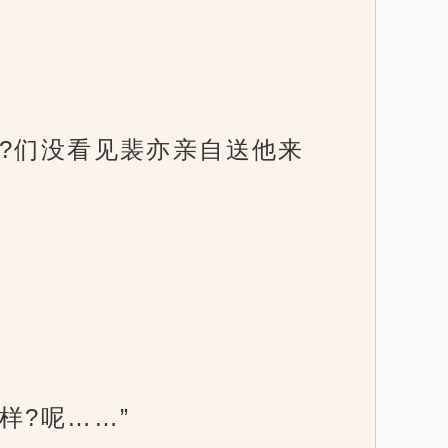
?们没看见裴亦亲自送他来
样?呢……”