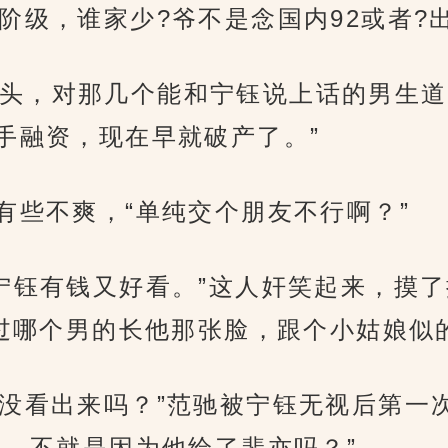
阶级，谁家少?爷不是念国内92或者?
头，对那几个能和宁钰说上话的男生道
手融资，现在早就破产了。”
有些不爽，“单纯交个朋友不行啊？”
宁钰有钱又好看。”这人奸笑起来，摸了
过哪个男的长他那张脸，跟个小姑娘似
们没看出来吗？”范驰被宁钰无视后第一
家，不就是因为他给了裴亦吗？”