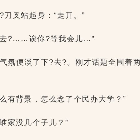
?刀叉站起身：“走开。”
去?……诶你?等我会儿…”
气氛便淡了下?去?。刚才话题全围着
那么有背景，怎么念了个民办大学？”
谁家没几个子儿？”