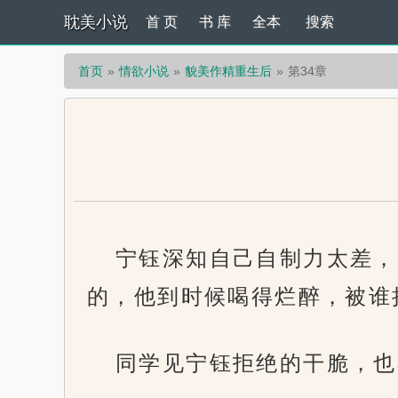
耽美小说
首 页
书 库
全本
搜索
首页
情欲小说
貌美作精重生后
第34章
宁钰深知自己自制力太差，
的，他到时候喝得烂醉，被谁
同学见宁钰拒绝的干脆，也