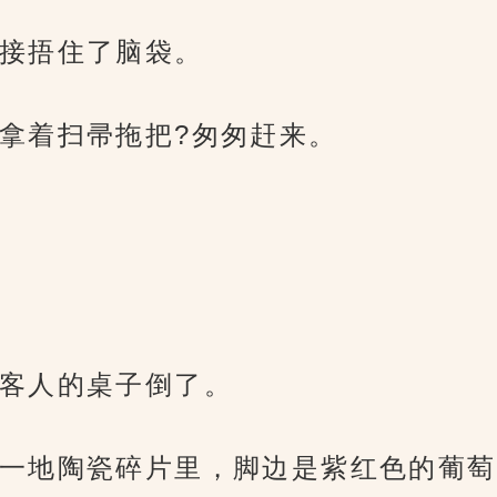
接捂住了脑袋。
拿着扫帚拖把?匆匆赶来。
客人的桌子倒了。
一地陶瓷碎片里，脚边是紫红色的葡萄