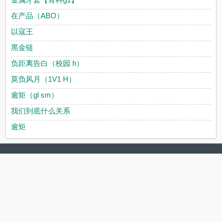
在产品（ABO）
以寇王
黑金链
负距离告白（校园 h）
莫负风月（1V1 H）
逾矩（gl sm）
我们到底什么关系
逾矩