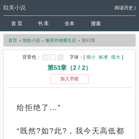
耽美小说
阅读历史
|
首 页
书 库
全本
搜索
首页
情欲小说
貌美作精重生后
第53章
背景色：
字体：
[
很小
标准
很大
]
第53章（2 / 2）
加入书签
给拒绝了…”
“既然?如?此?，我今天高低都