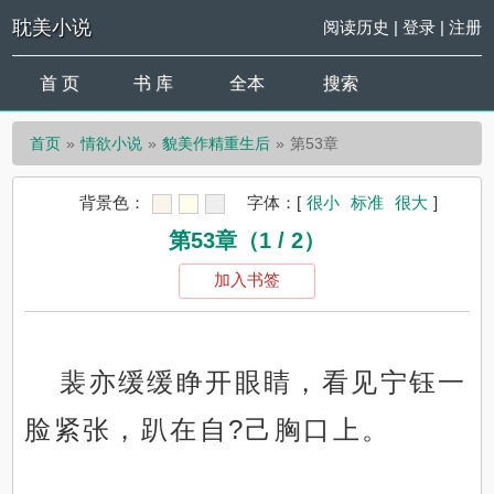
耽美小说
阅读历史
|
登录
|
注册
首 页
书 库
全本
搜索
首页
情欲小说
貌美作精重生后
第53章
背景色：
字体：
[
很小
标准
很大
]
第53章（1 / 2）
加入书签
裴亦缓缓睁开眼睛，看见宁钰一
脸紧张，趴在自?己胸口上。