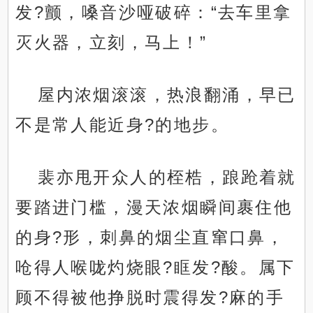
发?颤，嗓音沙哑破碎：“去车里拿
灭火器，立刻，马上！”
屋内浓烟滚滚，热浪翻涌，早已
不是常人能近身?的地步。
裴亦甩开众人的桎梏，踉跄着就
要踏进门槛，漫天浓烟瞬间裹住他
的身?形，刺鼻的烟尘直窜口鼻，
呛得人喉咙灼烧眼?眶发?酸。属下
顾不得被他挣脱时震得发?麻的手