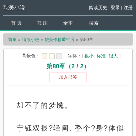
耽美小说
阅读历史
|
登录
|
注册
首 页
书 库
全本
搜索
首页
情欲小说
貌美作精重生后
第80章
背景色：
字体：
[
很小
标准
很大
]
第80章（2 / 2）
加入书签
却不了的梦魇。
宁钰双眼?轻阖, 整个?身?体似