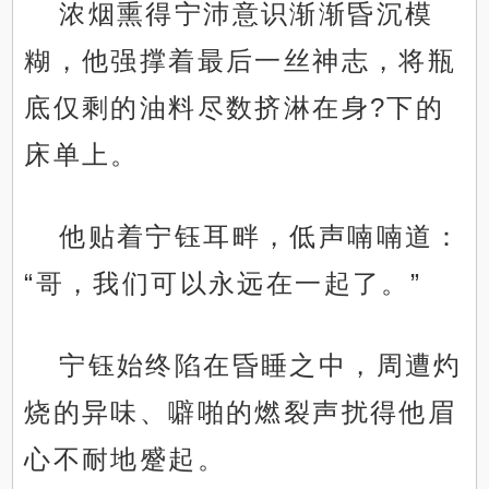
浓烟熏得宁沛意识渐渐昏沉模
糊，他强撑着最后一丝神志，将瓶
底仅剩的油料尽数挤淋在身?下的
床单上。
他贴着宁钰耳畔，低声喃喃道：
“哥，我们可以永远在一起了。”
宁钰始终陷在昏睡之中，周遭灼
烧的异味、噼啪的燃裂声扰得他眉
心不耐地蹙起。