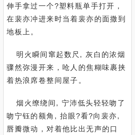
伸手拿过一个?塑料瓶单手打开，
在裴亦冲进来时当着裴亦的面撒到
地板上。
明火瞬间窜起数尺, 灰白的浓烟
骤然弥漫开来，呛人的焦糊味裹挟
着热浪席卷整间屋子。
烟火缭绕间, 宁沛低头轻轻吻了
吻宁钰的额角, 抬眼?看?向裴亦,
唇瓣微动，对着他比出无声的口