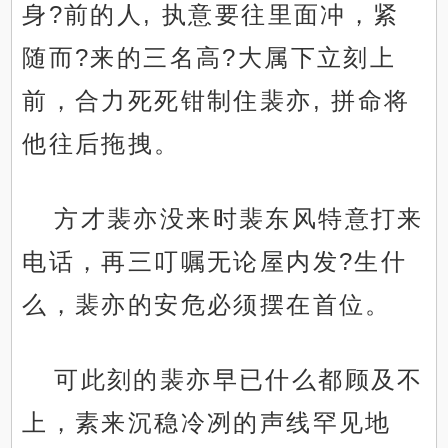
身?前的人, 执意要往里面冲，紧
随而?来的三名高?大属下立刻上
前，合力死死钳制住裴亦, 拼命将
他往后拖拽。
方才裴亦没来时裴东风特意打来
电话，再三叮嘱无论屋内发?生什
么，裴亦的安危必须摆在首位。
可此刻的裴亦早已什么都顾及不
上，素来沉稳冷冽的声线罕见地