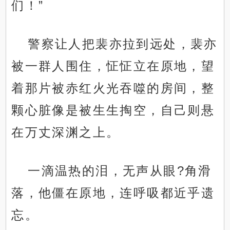
们！”
警察让人把裴亦拉到远处，裴亦
被一群人围住，怔怔立在原地，望
着那片被赤红火光吞噬的房间，整
颗心脏像是被生生掏空，自己则悬
在万丈深渊之上。
一滴温热的泪，无声从眼?角滑
落，他僵在原地，连呼吸都近乎遗
忘。