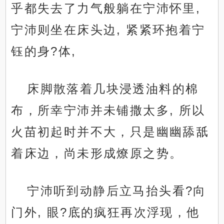
乎都失去了力气般躺在宁沛怀里,
宁沛则坐在床头边, 紧紧环抱着宁
钰的身?体,
床脚散落着几块浸透油料的棉
布，所幸宁沛并未铺撒太多, 所以
火苗初起时并不大，只是幽幽舔舐
着床边，尚未形成燎原之势。
宁沛听到动静后立马抬头看?向
门外, 眼?底的疯狂再次浮现，他