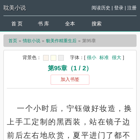
耽美小说
阅读历史
|
登录
|
注册
首 页
书 库
全本
搜索
首页
情欲小说
貌美作精重生后
第95章
背景色：
字体：
[
很小
标准
很大
]
第95章（1 / 2）
加入书签
一个小时后，宁钰做好妆造，换
上手工定制的黑西装，站在镜子边
前后左右地欣赏，夏平进门了都不