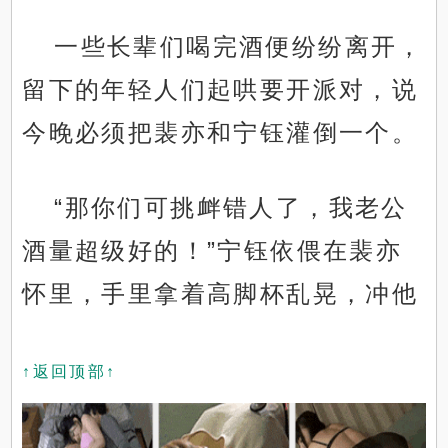
一些长辈们喝完酒便纷纷离开，
留下的年轻人们起哄要开派对，说
今晚必须把裴亦和宁钰灌倒一个。
“那你们可挑衅错人了，我老公
酒量超级好的！”宁钰依偎在裴亦
怀里，手里拿着高脚杯乱晃，冲他
↑返回顶部↑