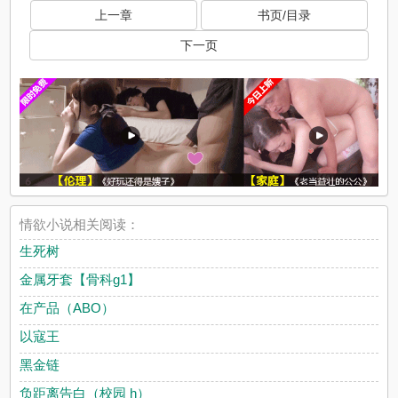
上一章
书页/目录
下一页
情欲小说相关阅读：
生死树
金属牙套【骨科g1】
在产品（ABO）
以寇王
黑金链
负距离告白（校园 h）