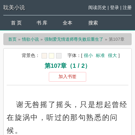
耽美小说
阅读历史
|
登录
|
注册
首 页
书 库
全本
搜索
首页
情欲小说
强制爱无情道师尊失败后重生了
第107章
背景色：
字体：
[
很小
标准
很大
]
第107章（1 / 2）
加入书签
谢无咎摇了摇头，只是想起曾经
在旋涡中，听过的那句熟悉的问
候。