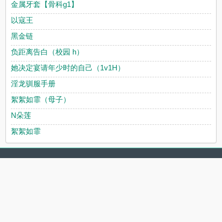
金属牙套【骨科g1】
以寇王
黑金链
负距离告白（校园 h）
她决定宴请年少时的自己（1v1H）
淫龙驯服手册
絮絮如霏（母子）
N朵莲
絮絮如霏