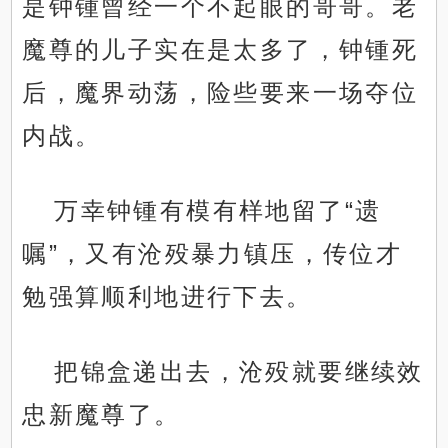
是钟锺曾经一个不起眼的哥哥。老
魔尊的儿子实在是太多了，钟锺死
后，魔界动荡，险些要来一场夺位
内战。
万幸钟锺有模有样地留了“遗
嘱”，又有沧殁暴力镇压，传位才
勉强算顺利地进行下去。
把锦盒递出去，沧殁就要继续效
忠新魔尊了。