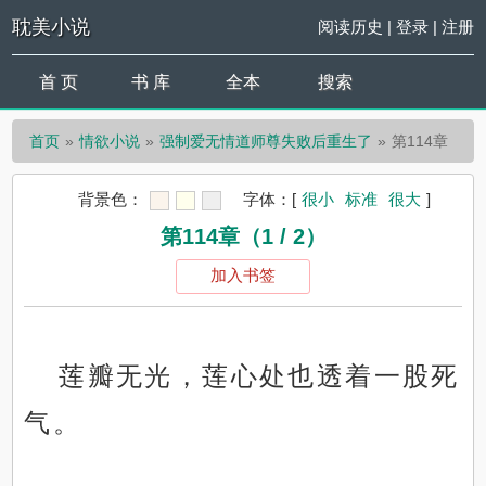
耽美小说
阅读历史
|
登录
|
注册
首 页
书 库
全本
搜索
首页
情欲小说
强制爱无情道师尊失败后重生了
第114章
背景色：
字体：
[
很小
标准
很大
]
第114章（1 / 2）
加入书签
莲瓣无光，莲心处也透着一股死
气。