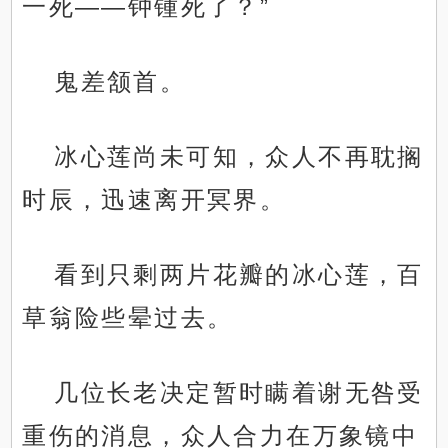
一死——钟锺死了？”
鬼差颔首。
冰心莲尚未可知，众人不再耽搁
时辰，迅速离开冥界。
看到只剩两片花瓣的冰心莲，百
草翁险些晕过去。
几位长老决定暂时瞒着谢无咎受
重伤的消息，众人合力在万象镜中