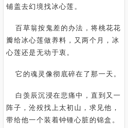
铺盖去幻境找冰心莲。
百草翁按鬼差的办法，将桃花花
瓣给冰心莲做养料，又两个月，冰
心莲还是无动于衷。
它的魂灵像彻底碎在了那一天。
白羡辰沉浸在悲痛中，直到又一
阵子，沧殁找上太初山，求见他，
带给他一个装着钟锺心脏的锦盒。