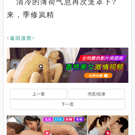
清冷的薄荷气息再次笼罩下?
来，季修岚精
↑返回顶部↑
上一章
书页/目录
下一页