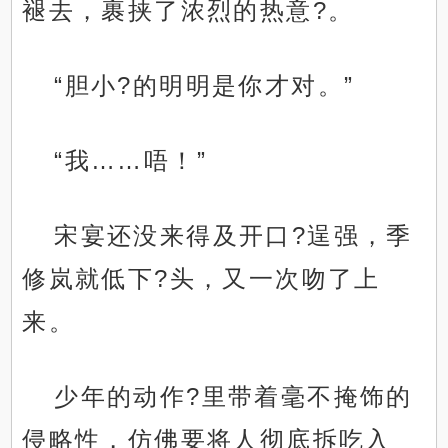
褪去，裹挟了浓烈的热意?。
“胆小?的明明是你才对。”
“我……唔！”
宋宴还没来得及开口?逞强，季
修岚就低下?头，又一次吻了上
来。
少年的动作?里带着毫不掩饰的
侵略性，仿佛要将人彻底拆吃入