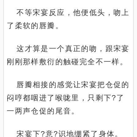
不等宋宴反应，他便低头，吻上
了柔软的唇瓣。
这才算是一个真正的吻，跟宋宴
刚刚那样敷衍的触碰完全不一样。
唇瓣相接的感觉让宋宴把仓促的
闷哼都咽进了喉咙里，只剩下?了
一两声仓促的尾音。
宋宴下?意?识地绷紧了身体。