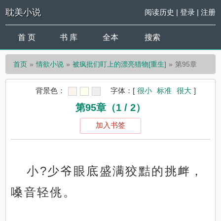
耽美小说
阅读历史
|
登录
|
注册
首 页
书 库
全本
搜索
首页
情欲小说
被疯批们盯上的漂亮猎物[重生]
第95章
背景色：
字体：
[
很小
标准
很大
]
第95章（1 / 2）
加入书签
小?少爷眼底盛满狡黠的挑衅，
嗓音轻佻。