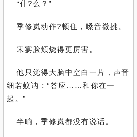
“什?么？”
季修岚动作?顿住，嗓音微挑。
宋宴脸颊烧得更厉害。
他只觉得大脑中空白一片，声音
细若蚊讷：“答应……和你在一
起。”
半晌，季修岚都没有说话。