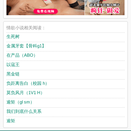
情欲小说相关阅读：
生死树
金属牙套【骨科g1】
在产品（ABO）
以寇王
黑金链
负距离告白（校园 h）
莫负风月（1V1 H）
逾矩（gl sm）
我们到底什么关系
逾矩