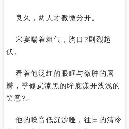
良久，两人才微微分开。
宋宴喘着粗气，胸口?剧烈起
伏。
看着他泛红的眼眶与微肿的唇
瓣，季修岚漆黑的眸底漾开浅浅的
笑意?。
他的嗓音低沉沙哑，往日的清冷