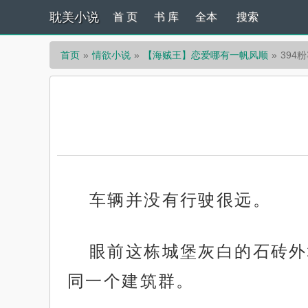
耽美小说
首 页
书 库
全本
搜索
首页
情欲小说
【海贼王】恋爱哪有一帆风顺
394
车辆并没有行驶很远。
眼前这栋城堡灰白的石砖外
同一个建筑群。