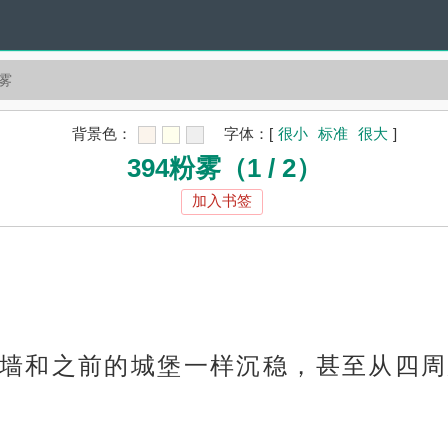
粉雾
背景色：
字体：
[
很小
标准
很大
]
394粉雾（1 / 2）
加入书签
墙和之前的城堡一样沉稳，甚至从四周