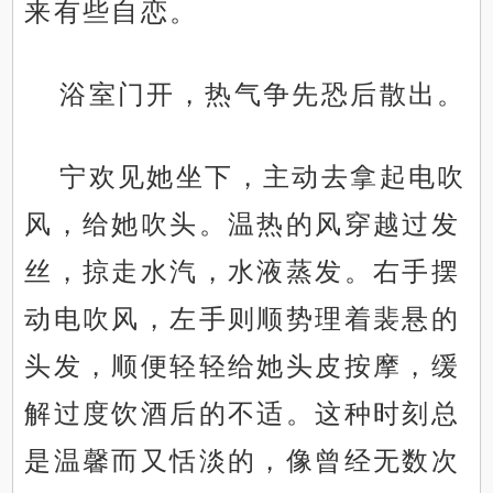
来有些自恋。
浴室门开，热气争先恐后散出。
宁欢见她坐下，主动去拿起电吹
风，给她吹头。温热的风穿越过发
丝，掠走水汽，水液蒸发。右手摆
动电吹风，左手则顺势理着裴悬的
头发，顺便轻轻给她头皮按摩，缓
解过度饮酒后的不适。这种时刻总
是温馨而又恬淡的，像曾经无数次