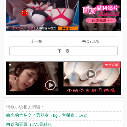
上一章
书页/目录
下一章
情欲小说相关阅读：
暗恋的竹马交了男朋友（bg，弯掰直，1v2）
白荔和哥哥（1V1骨科H）