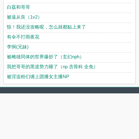
白荔和哥哥
被逼从良（1v2）
惊！我还没攻略呢，怎么就都贴上来了
有伞不打雨夜花
李悯(兄妹)
被雌雄同体的世界爆炒了（玄幻nph）
我把哥哥的黑道势力睡了（np 含骨科 全免）
被淫追粉们缠上团播女主播NP