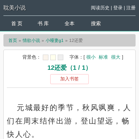
耽美小说
阅读历史
|
登录
|
注册
首 页
书 库
全本
搜索
首页
情欲小说
小哑妻g1
12还爱
背景色：
字体：
[
很小
标准
很大
]
12还爱（1 / 1）
加入书签
元城最好的季节，秋风飒爽，人
们在周末结伴出游，登山望远，畅
快人心。