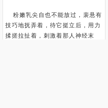
粉嫩乳尖自也不能放过，裴悬有
技巧地抚弄着，待它挺立后，用力
揉搓拉扯着，刺激着那人神经末
.
.
梢。感觉果然好，清液顺着手指已
流淌着手臂，手背已然湿透，地板
都有几点不甚明晰的水痕。
肉壁绞得更紧了，勾得裴悬只想
不断深入破开，于是正正身子，手
臂使力往内抽插，每一次进入都狠