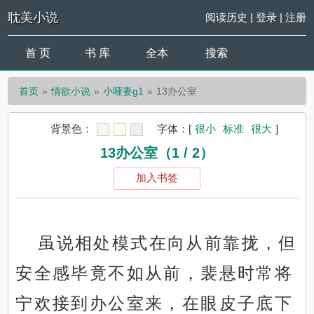
耽美小说
阅读历史
|
登录
|
注册
首 页
书 库
全本
搜索
首页
情欲小说
小哑妻g1
13办公室
背景色：
字体：
[
很小
标准
很大
]
13办公室（1 / 2）
加入书签
虽说相处模式在向从前靠拢，但
安全感毕竟不如从前，裴悬时常将
宁欢接到办公室来，在眼皮子底下